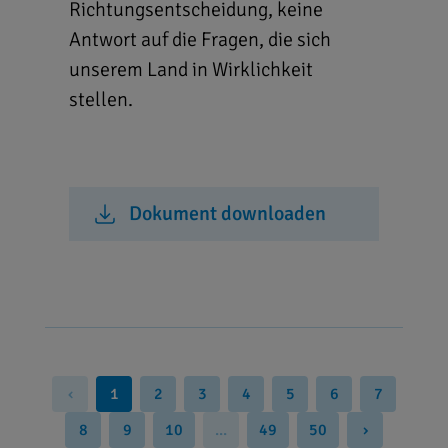
Richtungsentscheidung, keine
Antwort auf die Fragen, die sich
unserem Land in Wirklichkeit
stellen.
Dokument downloaden
‹
1
2
3
4
5
6
7
8
9
10
...
49
50
›