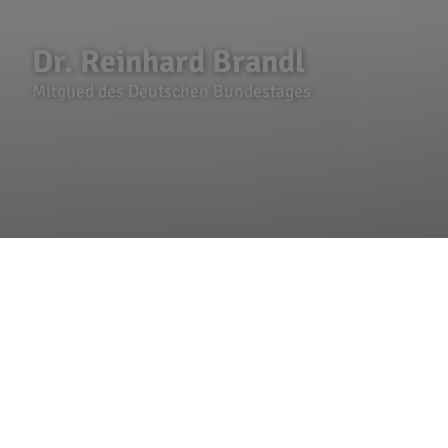
Dr. Reinhard Brandl
Mitglied des Deutschen Bundestages
Seit 2009 vertrete ich den
Bundeswahlkreis Ingolstadt als direkt
gewählter Abgeordneter im
Deutschen Bundestag. Seit dieser