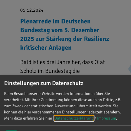
05.12.2024
Plenarrede im Deutschen
Bundestag vom 5. Dezember
2025 zur Stärkung der Resilienz
kritischer Anlagen
Bald ist es drei Jahre her, dass Olaf
Scholz im Bundestag die
Zeitenwende ausgerufen hat. Der
Einstellungen zum Datenschutz
Gesetzentwurf zur Umsetzung der
Beim Besuch unserer Website werden Informationen über Sie
Richtlinie (EU) 2022/2557 und zur
verarbeitet. Mit Ihrer Zustimmung können diese auch an Dritte, z.B.
Stärkung der Resilienz kritischer ...
zum Zweck der statistischen Auswertung, übermittelt werden. Sie
können die hier vorgenommenen Einstellungen jederzeit abändern.
Mehr dazu erfahren Sie hier:
Datenschutzerklärung
/
Impressum
.