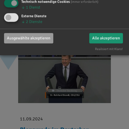
Technisch notwendige Cookies
(immer erforderlich)
Dokument downloaden
↓
1
Dienst
Externe Dienste
↓
2
Dienste
Ausgewählte akzeptieren
Alle akzeptieren
Realisiert mit Klaro!
11.09.2024