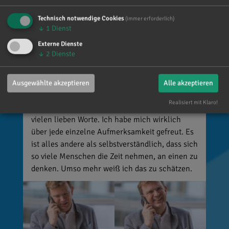
Technisch notwendige Cookies
(immer erforderlich)
↓
1
Dienst
Externe Dienste
Reinhard Brandl
↓
2
Dienste
vor 2 Tagen
via facebook
Mein meistgenutztes Wort am Samstag war:
Ausgewählte akzeptieren
Alle akzeptieren
„Danke!“ 😊 Vielen Dank für die zahlreichen
Realisiert mit Klaro!
Glückwünsche, Nachrichten, Anrufe und die
vielen lieben Worte. Ich habe mich wirklich
über jede einzelne Aufmerksamkeit gefreut. Es
ist alles andere als selbstverständlich, dass sich
so viele Menschen die Zeit nehmen, an einen zu
denken. Umso mehr weiß ich das zu schätzen.