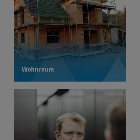
ist der Bau zusätzlicher Wohnungen.
Hier müssen wir Erleichterungen
schaffen, anstatt Häuslebauer und
Vermieter mit zusätzlichen Auflagen,
Verboten, Steuern oder gar
Enteignungen zu belasten.
Wohnraum
Wir brauchen klare
Rahmenbedingungen, die
Innovationen fördern, Bürokratie
abbauen und Investitionen