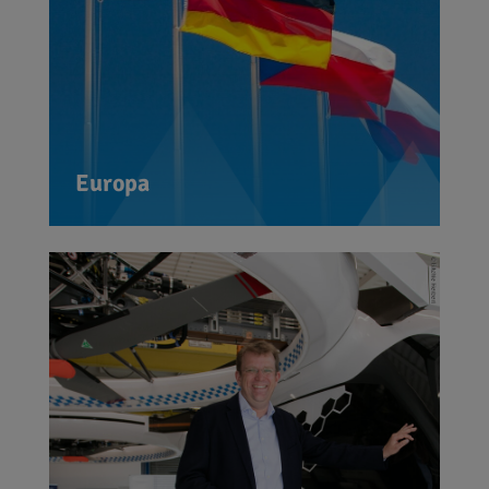
in verschiedenen Ländern. "Europa"
gelingt aber nur mit klaren Regeln
nach innen und Verantwortung nach
außen. Deutschland muss hier voran
gehen.
Europa
Die Welt befindet sich im Umbruch.
Wir müssen zukunftsfähige
Technologien und Arbeitsplätze
fördern und in die Region holen.
Dabei müssen wir drauf achten, dass
bewährte Regeln des
Zusammenlebens nicht
verlorengehen und diejenigen, die