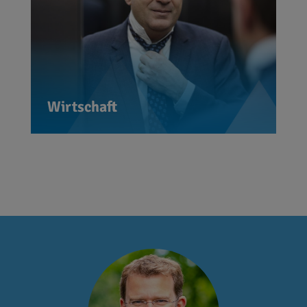
erleichtern. Nur so sichern wir
Arbeitsplätze, stärken den Mittelstand
und schaffen Wachstum, das allen
zugutekommt. Eine starke Wirtschaft
ist die Basis für Wohlstand und
gesellschaftlichen Zusammenhalt.
Wirtschaft