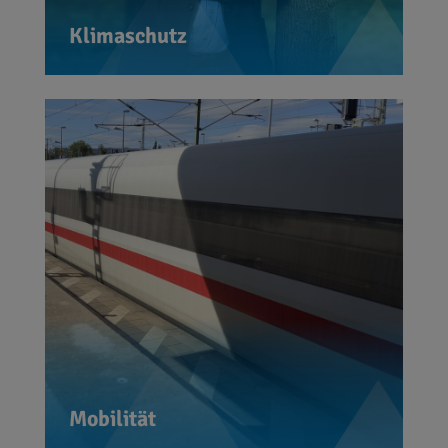
Bevormundungen.
Klimaschutz
Unsere Mobilität ist im Wandel. Der
öffentliche Nah- und Fernverkehr
gewinnt an Bedeutung, die Antriebe
unserer Fahrzeuge werden
nachhaltig und klimaneutral. Diesen
Weg in die Zukunft zu gestalten, wird
eine spannende Aufgabe. Hierbei
setze ich auf technologie-Offenheit.
Mobilität