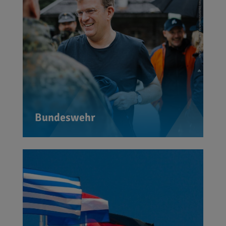
Seite der Ukraine. Unsere Soldaten
sind bereit, für unser Land Leib und
Leben einzusetzen. Gleichzeitig
unterstützen wir die Ukraine
entschlossen im Kampf für Freiheit
und Sicherheit. Dafür verdienen alle
unsere volle Unterstützung, beste
Ausrüstung und den Rückhalt der
Bundeswehr
Gesellschaft.
Ein offenes Europa liegt mir sehr am
Herzen. Ich habe in Frankreich
studiert und bis heute viele Freunde