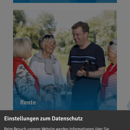
Uns allen soll es im Alter gut gehen.
Hierfür haben wir in den
vergangenen Jahren einen Wandel
erlebt. Absicherung für später ist
heute eine Mischung aus
solidarischer Rentenversicherung
und eigener Vorsorge, im Idealfall
auch gemeinsam mit dem
Arbeitgeber.
Rente
Einstellungen zum Datenschutz
Beim Besuch unserer Website werden Informationen über Sie