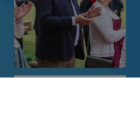
Reinhard Brandl
vor 1 Woche
via facebook
Ein letztes Mal Kabinettsfrühstück mit Steffen
Bilger. Ich wünsche ihm viel Erfolg im
Verkehrsministerium. Er ist eine hervorragende
Besetzung. Vielen Dank für die
Zusammenarbeit.