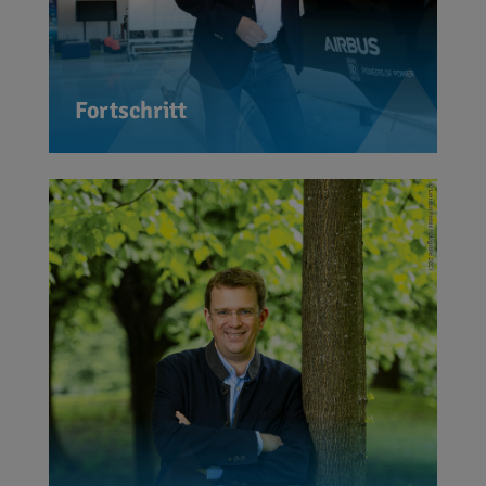
mit dem Fortschritt nicht ganz Schritt
halten können, nicht zurückbleiben.
Gerade in unserer Region wird uns
Fortschritt
diese Herausforderung besonders
treffen.
Wir erleben täglich, dass sich das
Klima ändert. Das wird die größte
Herausforderung für die kommenden
Jahrzehnte. Wie wir diese Aufgabe
angehen, ist zugleich eines der
größten Unterscheidungsmerkmale
der heutigen Politik. Ich stehe hierbei
für Innovation und Fortschritt anstatt
einfache Verbote und