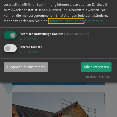
verarbeitet. Mit Ihrer Zustimmung können diese auch an Dritte, z.B.
Wir brauchen einen starken Staat, der
zum Zweck der statistischen Auswertung, übermittelt werden. Sie
können die hier vorgenommenen Einstellungen jederzeit abändern.
seine Bürger schützt. Hierfür müssen
Mehr dazu erfahren Sie hier:
Datenschutzerklärung
/
Impressum
.
Polizei und Sicherheitsbehörden
bestmöglich vernetzt und
Technisch notwendige Cookies
(immer erforderlich)
ausgestattet werden. Zugleich hat
↓
1
Dienst
jedes "Blaulicht" in unserem Land
Externe Dienste
↓
2
Dienste
Respekt und Anerkennung verdient!
Egal ob Polizei, Feuerwehr,
Ausgewählte akzeptieren
Alle akzeptieren
Rettungsdienste oder THW.
Sicherheit
Realisiert mit Klaro!
Das beste Mittel gegen Wohnungsnot