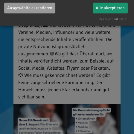
werden? Unter anderem KI-generierte oder KI-
Ausgewählte akzeptieren
Alle akzeptieren
manipulierte Inhalte, die echte Personen, Orte
oder Ereignisse täuschend echt darstellen (z. B.
Realisiert mit Klaro!
Deepfakes). 👥 Wer ist betroffen? Unternehmen,
Vereine, Medien, Influencer und viele weitere,
die entsprechende Inhalte veröffentlichen. Die
private Nutzung ist grundsätzlich
ausgenommen. 🌐 Wo gilt das? Überall dort, wo
Inhalte veröffentlicht werden, zum Beispiel auf
Social Media, Websites, Flyern oder Plakaten.
💡 Wie muss gekennzeichnet werden? Es gibt
keine vorgeschriebene Formulierung. Der
Hinweis muss jedoch klar erkennbar und gut
sichtbar sein.