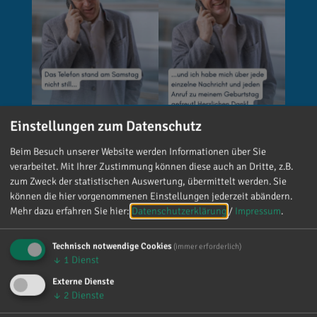
Einstellungen zum Datenschutz
Reinhard Brandl
Beim Besuch unserer Website werden Informationen über Sie
vor 3 Tagen
via facebook
verarbeitet. Mit Ihrer Zustimmung können diese auch an Dritte, z.B.
zum Zweck der statistischen Auswertung, übermittelt werden. Sie
🚨 Neues EU-Gesetz seit dem 2. August! Ab
können die hier vorgenommenen Einstellungen jederzeit abändern.
sofort gelten neue Vorschriften für die
Mehr dazu erfahren Sie hier:
Datenschutzerklärung
/
Impressum
.
Kennzeichnung bestimmter KI-Inhalte. ⚠️
Wichtig zu wissen: Wer
Technisch notwendige Cookies
(immer erforderlich)
kennzeichnungspflichtige KI-Inhalte
↓
1
Dienst
veröffentlicht und diese nicht entsprechend
Externe Dienste
kennzeichnet, riskiert Bußgelder von bis zu 15
↓
2
Dienste
Millionen Euro. 📌 Was muss gekennzeichnet