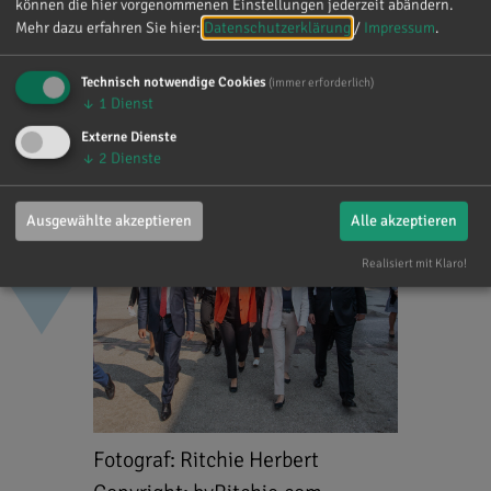
können die hier vorgenommenen Einstellungen jederzeit abändern.
Mehr dazu erfahren Sie hier:
Datenschutzerklärung
/
Impressum
.
Fotograf: Andrea Bienert
Technisch notwendige Cookies
(immer erforderlich)
↓
1
Dienst
Copyright: © 2015
Externe Dienste
Bundeswehr/Bienert
↓
2
Dienste
Ausgewählte akzeptieren
Alle akzeptieren
Realisiert mit Klaro!
Fotograf: Ritchie Herbert