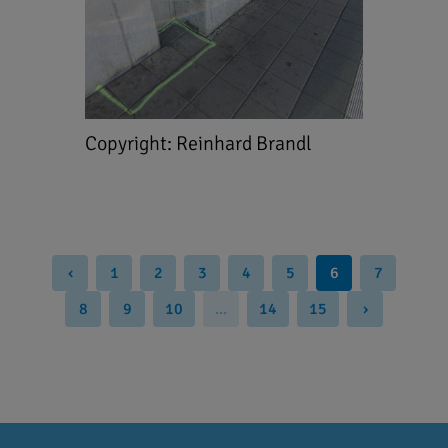
Copyright: Reinhard Brandl
‹
1
2
3
4
5
6
7
8
9
10
...
14
15
›