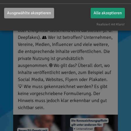
kennzeichnet, riskiert Bußgelder von bis zu 15
Millionen Euro. 📌 Was muss gekennzeichnet
Ausgewählte akzeptieren
Alle akzeptieren
werden? Unter anderem KI-generierte oder KI-
manipulierte Inhalte, die echte Personen, Orte
Realisiert mit Klaro!
oder Ereignisse täuschend echt darstellen (z. B.
Deepfakes). 👥 Wer ist betroffen? Unternehmen,
Vereine, Medien, Influencer und viele weitere,
die entsprechende Inhalte veröffentlichen. Die
private Nutzung ist grundsätzlich
ausgenommen. 🌐 Wo gilt das? Überall dort, wo
Inhalte veröffentlicht werden, zum Beispiel auf
Social Media, Websites, Flyern oder Plakaten.
💡 Wie muss gekennzeichnet werden? Es gibt
keine vorgeschriebene Formulierung. Der
Hinweis muss jedoch klar erkennbar und gut
sichtbar sein.