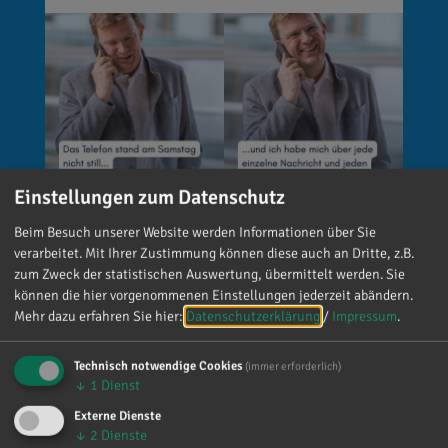
Einstellungen zum Datenschutz
Beim Besuch unserer Website werden Informationen über Sie
Reinhard Brandl
verarbeitet. Mit Ihrer Zustimmung können diese auch an Dritte, z.B.
vor 5 Tagen
via facebook
zum Zweck der statistischen Auswertung, übermittelt werden. Sie
können die hier vorgenommenen Einstellungen jederzeit abändern.
🚨 Neues EU-Gesetz seit dem 2. August! Ab
Mehr dazu erfahren Sie hier:
Datenschutzerklärung
/
Impressum
.
sofort gelten neue Vorschriften für die
Kennzeichnung bestimmter KI-Inhalte. ⚠️
Technisch notwendige Cookies
(immer erforderlich)
Wichtig zu wissen: Wer
↓
1
Dienst
kennzeichnungspflichtige KI-Inhalte
Externe Dienste
veröffentlicht und diese nicht entsprechend
↓
2
Dienste