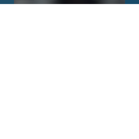
Reinhard Brandl
vor 1 Woche
via facebook
Nach einem Anschlag ist es leicht, mit dem
Finger auf andere zu zeigen. Schwieriger ist es,
auch die unbequemen Fragen an sich selbst zu
stellen. Was haben wir übersehen? Wo haben
unsere Sicherheitsmechanismen nicht
funktioniert? Und was müssen Politik, Justiz
und Sicherheitsbehörden jetzt besser machen?
Wer unsere Freiheit schützen will, muss bereit
sein, aus Fehlern zu lernen und Konsequenzen