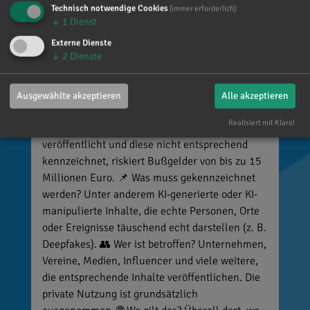
Technisch notwendige Cookies
(immer erforderlich)
Reinhard Brandl
↓
1
Dienst
vor 4 Tagen
via facebook
Externe Dienste
↓
2
Dienste
🚨 Neues EU-Gesetz seit dem 2. August! Ab
sofort gelten neue Vorschriften für die
Kennzeichnung bestimmter KI-Inhalte. ⚠️
Ausgewählte akzeptieren
Alle akzeptieren
Wichtig zu wissen: Wer
Realisiert mit Klaro!
kennzeichnungspflichtige KI-Inhalte
veröffentlicht und diese nicht entsprechend
kennzeichnet, riskiert Bußgelder von bis zu 15
Millionen Euro. 📌 Was muss gekennzeichnet
werden? Unter anderem KI-generierte oder KI-
manipulierte Inhalte, die echte Personen, Orte
oder Ereignisse täuschend echt darstellen (z. B.
Deepfakes). 👥 Wer ist betroffen? Unternehmen,
Vereine, Medien, Influencer und viele weitere,
die entsprechende Inhalte veröffentlichen. Die
private Nutzung ist grundsätzlich