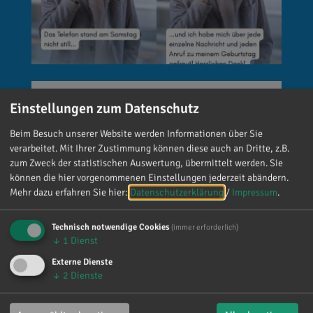
Reinhard Brandl
Einstellungen zum Datenschutz
vor 5 Tagen
via facebook
Beim Besuch unserer Website werden Informationen über Sie
🚨 Neues EU-Gesetz seit dem 2. August! Ab
verarbeitet. Mit Ihrer Zustimmung können diese auch an Dritte, z.B.
zum Zweck der statistischen Auswertung, übermittelt werden. Sie
sofort gelten neue Vorschriften für die
können die hier vorgenommenen Einstellungen jederzeit abändern.
Kennzeichnung bestimmter KI-Inhalte. ⚠️
Mehr dazu erfahren Sie hier:
Datenschutzerklärung
/
Impressum
.
Wichtig zu wissen: Wer
kennzeichnungspflichtige KI-Inhalte
Technisch notwendige Cookies
(immer erforderlich)
veröffentlicht und diese nicht entsprechend
↓
1
Dienst
kennzeichnet, riskiert Bußgelder von bis zu 15
Externe Dienste
Millionen Euro. 📌 Was muss gekennzeichnet
↓
2
Dienste
werden? Unter anderem KI-generierte oder KI-
manipulierte Inhalte, die echte Personen, Orte