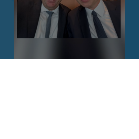
Reinhard Brandl
vor 1 Woche
via facebook
Nach einem Anschlag ist es leicht, mit dem
Finger auf andere zu zeigen. Schwieriger ist es,
auch die unbequemen Fragen an sich selbst zu
stellen. Was haben wir übersehen? Wo haben