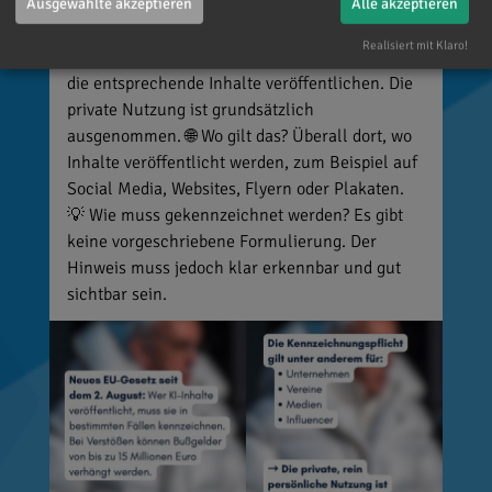
oder Ereignisse täuschend echt darstellen (z. B.
Ausgewählte akzeptieren
Alle akzeptieren
Deepfakes). 👥 Wer ist betroffen? Unternehmen,
Realisiert mit Klaro!
Vereine, Medien, Influencer und viele weitere,
die entsprechende Inhalte veröffentlichen. Die
private Nutzung ist grundsätzlich
ausgenommen. 🌐 Wo gilt das? Überall dort, wo
Inhalte veröffentlicht werden, zum Beispiel auf
Social Media, Websites, Flyern oder Plakaten.
💡 Wie muss gekennzeichnet werden? Es gibt
keine vorgeschriebene Formulierung. Der
Hinweis muss jedoch klar erkennbar und gut
sichtbar sein.