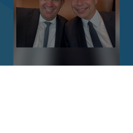
Reinhard Brandl
vor 1 Woche
via facebook
Nach einem Anschlag ist es leicht, mit dem
Finger auf andere zu zeigen. Schwieriger ist es,
auch die unbequemen Fragen an sich selbst zu