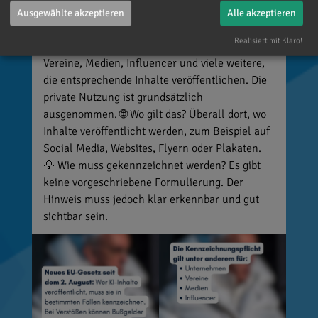
manipulierte Inhalte, die echte Personen, Orte
Ausgewählte akzeptieren
Alle akzeptieren
oder Ereignisse täuschend echt darstellen (z. B.
Realisiert mit Klaro!
Deepfakes). 👥 Wer ist betroffen? Unternehmen,
Vereine, Medien, Influencer und viele weitere,
die entsprechende Inhalte veröffentlichen. Die
private Nutzung ist grundsätzlich
ausgenommen. 🌐 Wo gilt das? Überall dort, wo
Inhalte veröffentlicht werden, zum Beispiel auf
Social Media, Websites, Flyern oder Plakaten.
💡 Wie muss gekennzeichnet werden? Es gibt
keine vorgeschriebene Formulierung. Der
Hinweis muss jedoch klar erkennbar und gut
sichtbar sein.