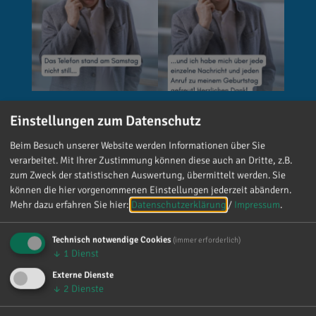
Einstellungen zum Datenschutz
Reinhard Brandl
vor 4 Tagen
via facebook
Beim Besuch unserer Website werden Informationen über Sie
verarbeitet. Mit Ihrer Zustimmung können diese auch an Dritte, z.B.
🚨 Neues EU-Gesetz seit dem 2. August! Ab
zum Zweck der statistischen Auswertung, übermittelt werden. Sie
können die hier vorgenommenen Einstellungen jederzeit abändern.
sofort gelten neue Vorschriften für die
Mehr dazu erfahren Sie hier:
Datenschutzerklärung
/
Impressum
.
Kennzeichnung bestimmter KI-Inhalte. ⚠️
Wichtig zu wissen: Wer
Technisch notwendige Cookies
(immer erforderlich)
kennzeichnungspflichtige KI-Inhalte
↓
1
Dienst
veröffentlicht und diese nicht entsprechend
Externe Dienste
kennzeichnet, riskiert Bußgelder von bis zu 15
↓
2
Dienste
Millionen Euro. 📌 Was muss gekennzeichnet
werden? Unter anderem KI-generierte oder KI-