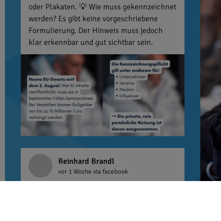
oder Plakaten. 💡 Wie muss gekennzeichnet
werden? Es gibt keine vorgeschriebene
Formulierung. Der Hinweis muss jedoch
klar erkennbar und gut sichtbar sein.
Reinhard Brandl
vor 1 Woche
via facebook
Ein letztes Mal Kabinettsfrühstück mit
Steffen Bilger. Ich wünsche ihm viel Erfolg
im Verkehrsministerium. Er ist eine