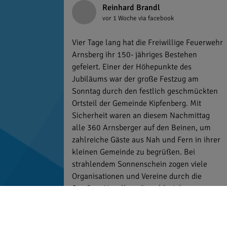
Reinhard Brandl
vor 1 Woche
via facebook
Vier Tage lang hat die Freiwillige Feuerwehr
Arnsberg ihr 150- jähriges Bestehen
gefeiert. Einer der Höhepunkte des
Jubiläums war der große Festzug am
Sonntag durch den festlich geschmückten
Ortsteil der Gemeinde Kipfenberg. Mit
Sicherheit waren an diesem Nachmittag
alle 360 Arnsberger auf den Beinen, um
zahlreiche Gäste aus Nah und Fern in ihrer
kleinen Gemeinde zu begrüßen. Bei
strahlendem Sonnenschein zogen viele
Organisationen und Vereine durch die
Straßen. Vor allem die zahlreichen
Gastfeuerwehren aus der Region zeigten
ihre Verbundenheit mit der Freiwilligen
Feuerwehr Arnsberg und nahmen mit