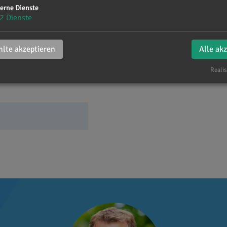
gung für alle - Preissenkungen entlasten Patienten
erne Dienste
rtet - Kein Anlass zu Übermut
2
Dienste
erungen - Bundestag stärkt NATO den Rücken
wortung - Koalition geht Endlager-Frage entschlosse
lte akzeptieren
Alle ak
ukunfts-Investment
Realis
rtschaft - Gemeinsam mit den Bauern