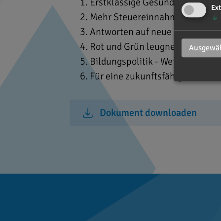
Erstklassige Gesundheitsversor
Ext
Mehr Steuereinnahmen als erwa
↓
Antworten auf neue Herausford
Rot und Grün leugnen Mitverant
Ausgewäh
Bildungspolitik - Wertvolles Z
Für eine zukunftsfähige Landwi
Dokument downloaden