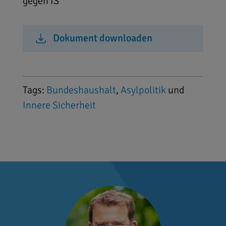
gegen IS
Dokument downloaden
Tags:
Bundeshaushalt
,
Asylpolitik
und
Innere Sicherheit