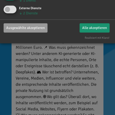
↓
1
Dienst
🚨 Neues EU-Gesetz seit dem 2. August! Ab
Externe Dienste
sofort gelten neue Vorschriften für die
↓
2
Dienste
Kennzeichnung bestimmter KI-Inhalte. ⚠️
Wichtig zu wissen: Wer
Ausgewählte akzeptieren
Alle akzeptieren
kennzeichnungspflichtige KI-Inhalte
veröffentlicht und diese nicht entsprechend
Realisiert mit Klaro!
kennzeichnet, riskiert Bußgelder von bis zu 15
Millionen Euro. 📌 Was muss gekennzeichnet
werden? Unter anderem KI-generierte oder KI-
manipulierte Inhalte, die echte Personen, Orte
oder Ereignisse täuschend echt darstellen (z. B.
Deepfakes). 👥 Wer ist betroffen? Unternehmen,
Vereine, Medien, Influencer und viele weitere,
die entsprechende Inhalte veröffentlichen. Die
private Nutzung ist grundsätzlich
ausgenommen. 🌐 Wo gilt das? Überall dort, wo
Inhalte veröffentlicht werden, zum Beispiel auf
Social Media, Websites, Flyern oder Plakaten.