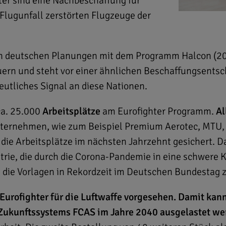
er sind eine Nachbeschaffung für
 Flugunfall zerstörten Flugzeuge der
en deutschen Planungen mit dem Programm Halcon (20
uern und steht vor einer ähnlichen Beschaffungsentsc
eutliches Signal an diese Nationen.
ca. 25.000
Arbeitsplätze
am Eurofighter Programm.
Al
nternehmen, wie zum Beispiel Premium Aerotec, MTU,
die Arbeitsplätze im nächsten Jahrzehnt gesichert. Das
rie, die durch die Corona-Pandemie in eine schwere Kri
, die Vorlagen in Rekordzeit im Deutschen Bundestag 
 Eurofighter für die Luftwaffe vorgesehen. Damit kan
 Zukunftssystems FCAS im Jahre 2040 ausgelastet we