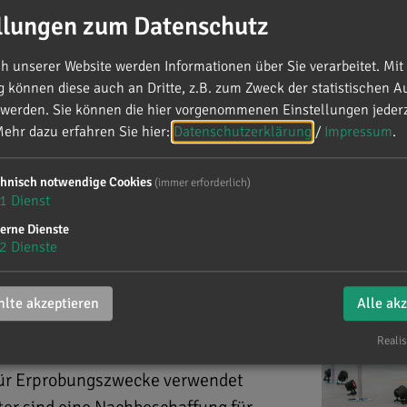
llungen zum Datenschutz
 unserer Website werden Informationen über Sie verarbeitet. Mit 
können diese auch an Dritte, z.B. zum Zweck der statistischen A
 werden. Sie können die hier vorgenommenen Einstellungen jederz
ehr dazu erfahren Sie hier:
Datenschutzerklärung
/
Impressum
.
38 neue Eurofighter
chnisch notwendige Cookies
(immer erforderlich)
ember die
Beschaffung von 38 neuen
1
Dienst
ie Flugzeuge werden bereits mit den
erne Dienste
2
Dienste
arsystemen ausgestattet. Der
 Euro. Die Auslieferung soll ab 2025
lte akzeptieren
Alle ak
n erfolgen.
Realis
chaffung für die ersten gelieferten
 für Erprobungszwecke verwendet