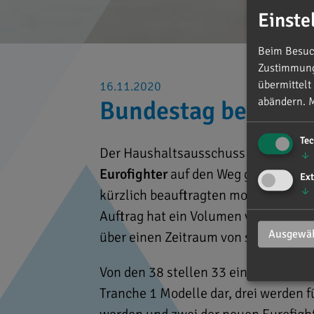
Einste
Beim Besuch
Zustimmung 
übermittelt
16.11.2020
abändern.
M
Bundestag bestellt 
Te
Der Haushaltsausschuss hat im Nov
↓
Eurofighter
auf den Weg gebracht. D
Ext
↓
kürzlich beauftragten modernen Rad
Auftrag hat ein Volumen von 5.4 Mrd.
Ausgewäh
über einen Zeitraum von sechs Jahre
Von den 38 stellen 33 eine Ersatzbes
Tranche 1 Modelle dar, drei werden