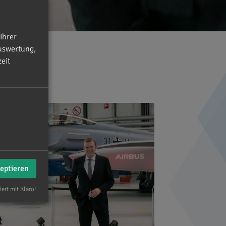
Ihrer
uswertung,
eit
zeptieren
iert mit Klaro!