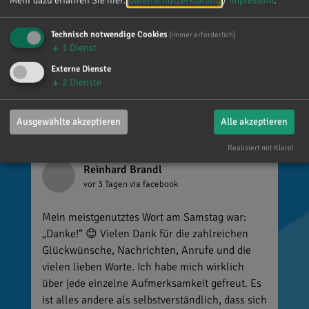
Mehr dazu erfahren Sie hier:
Datenschutzerklärung
/
Impressum
.
Dr. Reinhard Brandl
Technisch notwendige Cookies
(immer erforderlich)
↓
1
Dienst
Gefällt mir
Externe Dienste
↓
2
Dienste
Ausgewählte akzeptieren
Alle akzeptieren
Realisiert mit Klaro!
Reinhard Brandl
vor 3 Tagen
via facebook
Mein meistgenutztes Wort am Samstag war:
„Danke!“ 😊 Vielen Dank für die zahlreichen
Glückwünsche, Nachrichten, Anrufe und die
vielen lieben Worte. Ich habe mich wirklich
über jede einzelne Aufmerksamkeit gefreut. Es
ist alles andere als selbstverständlich, dass sich