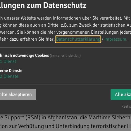
llungen zum Datenschutz
 unserer Website werden Informationen über Sie verarbeitet. Mit 
können diese auch an Dritte, z.B. zum Zweck der statistischen A
 werden. Sie können die hier vorgenommenen Einstellungen jederz
ehr dazu erfahren Sie hier:
Datenschutzerklärung
/
Impressum
.
- Einstweilige Verlängerun
chnisch notwendige Cookies
(immer erforderlich)
1
Dienst
erne Dienste
landseinsätzen auch in der Zeit der Regierungs-bild
2
Dienste
fünf Bundeswehrmandate, die zum 31. Dezember 2017 
 drei Monate verlängert werden („technical roll-over")
lte akzeptieren
Alle ak
renze und einzusetzende Fähigkeiten bleiben gleich. 
Realis
ereinten Nationen (VN) in Darfur/Sudan (UNAMID), die
 Support (RSM) in Afghanistan, die Maritime Sicherh
on zur Verhütung und Unterbindung terroristischer 