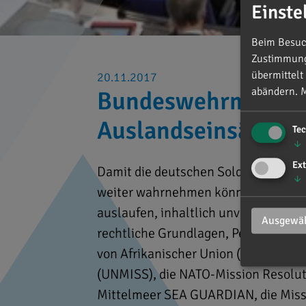
Einste
Beim Besuch
Zustimmung 
übermittelt
20.11.2017
abändern.
M
Bundeswehrmandate 
Auslandseinsätzen
Te
↓
Ext
Damit die deutschen Soldaten in Aus
↓
weiter wahrnehmen können, sollen 
auslaufen, inhaltlich unverändert um
Ausgewäh
rechtliche Grundlagen, Personaloberg
von Afrikanischer Union (AU) und V
(UNMISS), die NATO-Mission Resolute
Mittelmeer SEA GUARDIAN, die Missi