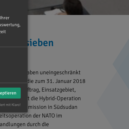
Ihrer
uswertung,
eit
g von sieben
ung ihre Aufgaben uneingeschränkt
und zwei, die zum 31. Januar 2018
. Einsatzauftrag, Einsatzgebiet,
zeptieren
Dies betrifft die Hybrid-Operation
iert mit Klaro!
 VN-Friedensmission in Südsudan
eitsoperation der NATO im
Handlungen durch die