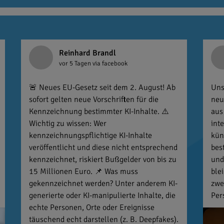
Reinhard Brandl
vor 5 Tagen
via facebook
🚨 Neues EU-Gesetz seit dem 2. August! Ab
Uns
sofort gelten neue Vorschriften für die
neu
Kennzeichnung bestimmter KI-Inhalte. ⚠️
aus
Wichtig zu wissen: Wer
int
kennzeichnungspflichtige KI-Inhalte
kün
veröffentlicht und diese nicht entsprechend
bes
kennzeichnet, riskiert Bußgelder von bis zu
und
15 Millionen Euro. 📌 Was muss
ble
gekennzeichnet werden? Unter anderem KI-
zwe
generierte oder KI-manipulierte Inhalte, die
Per
echte Personen, Orte oder Ereignisse
täuschend echt darstellen (z. B. Deepfakes).