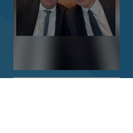
Reinhard Brandl
vor 1 Woche
via facebook
Nach einem Anschlag ist es leicht, mit dem
Finger auf andere zu zeigen. Schwieriger ist es,
auch die unbequemen Fragen an sich selbst zu
stellen. Was haben wir übersehen? Wo haben