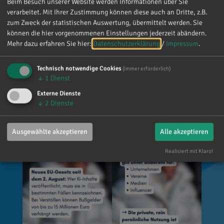
oder Ereignisse täuschend echt darstellen (z. B.
Beim Besuch unserer Website werden Informationen über Sie
verarbeitet. Mit Ihrer Zustimmung können diese auch an Dritte, z.B.
Deepfakes). 👥 Wer ist betroffen? Unternehmen,
zum Zweck der statistischen Auswertung, übermittelt werden. Sie
Vereine, Medien, Influencer und viele weitere,
können die hier vorgenommenen Einstellungen jederzeit abändern.
die entsprechende Inhalte veröffentlichen. Die
Mehr dazu erfahren Sie hier:
Datenschutzerklärung
/
Impressum
.
private Nutzung ist grundsätzlich
ausgenommen. 🌐 Wo gilt das? Überall dort, wo
Technisch notwendige Cookies
(immer erforderlich)
Inhalte veröffentlicht werden, zum Beispiel auf
↓
1
Dienst
Social Media, Websites, Flyern oder Plakaten.
Externe Dienste
💡 Wie muss gekennzeichnet werden? Es gibt
↓
2
Dienste
keine vorgeschriebene Formulierung. Der
Hinweis muss jedoch klar erkennbar und gut
Ausgewählte akzeptieren
Alle akzeptieren
sichtbar sein.
Realisiert mit Klaro!