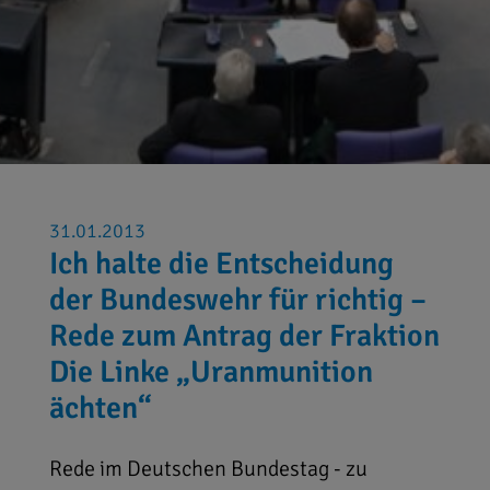
31.01.2013
Ich halte die Entscheidung
der Bundeswehr für richtig –
Rede zum Antrag der Fraktion
Die Linke „Uranmunition
ächten“
Rede im Deutschen Bundestag - zu