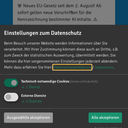
🚨 Neues EU-Gesetz seit dem 2. August! Ab
sofort gelten neue Vorschriften für die
Kennzeichnung bestimmter KI-Inhalte. ⚠️
Wichtig zu wissen: Wer
Einstellungen zum Datenschutz
kennzeichnungspflichtige KI-Inhalte
veröffentlicht und diese nicht entsprechend
Beim Besuch unserer Website werden Informationen über Sie
kennzeichnet, riskiert Bußgelder von bis zu 15
verarbeitet. Mit Ihrer Zustimmung können diese auch an Dritte, z.B.
Millionen Euro. 📌 Was muss gekennzeichnet
zum Zweck der statistischen Auswertung, übermittelt werden. Sie
werden? Unter anderem KI-generierte oder KI-
können die hier vorgenommenen Einstellungen jederzeit abändern.
manipulierte Inhalte, die echte Personen, Orte
Mehr dazu erfahren Sie hier:
Datenschutzerklärung
/
Impressum
.
oder Ereignisse täuschend echt darstellen (z. B.
Deepfakes). 👥 Wer ist betroffen? Unternehmen,
Technisch notwendige Cookies
(immer erforderlich)
↓
1
Dienst
Vereine, Medien, Influencer und viele weitere,
die entsprechende Inhalte veröffentlichen. Die
Externe Dienste
↓
2
Dienste
private Nutzung ist grundsätzlich
ausgenommen. 🌐 Wo gilt das? Überall dort, wo
Inhalte veröffentlicht werden, zum Beispiel auf
Ausgewählte akzeptieren
Alle akzeptieren
Social Media, Websites, Flyern oder Plakaten.