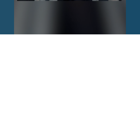
Reinhard Brandl
vor 1 Woche
via facebook
Nach einem Anschlag ist es leicht, mit dem
Finger auf andere zu zeigen. Schwieriger ist es,
auch die unbequemen Fragen an sich selbst zu
stellen. Was haben wir übersehen? Wo haben
unsere Sicherheitsmechanismen nicht
funktioniert? Und was müssen Politik, Justiz
und Sicherheitsbehörden jetzt besser machen?
Wer unsere Freiheit schützen will, muss bereit
sein, aus Fehlern zu lernen und Konsequenzen