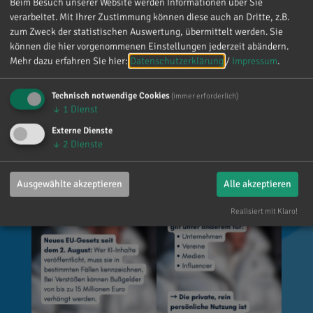
oder Ereignisse täuschend echt darstellen (z. B.
Beim Besuch unserer Website werden Informationen über Sie
verarbeitet. Mit Ihrer Zustimmung können diese auch an Dritte, z.B.
Deepfakes). 👥 Wer ist betroffen? Unternehmen,
zum Zweck der statistischen Auswertung, übermittelt werden. Sie
Vereine, Medien, Influencer und viele weitere,
können die hier vorgenommenen Einstellungen jederzeit abändern.
die entsprechende Inhalte veröffentlichen. Die
Mehr dazu erfahren Sie hier:
Datenschutzerklärung
/
Impressum
.
private Nutzung ist grundsätzlich
ausgenommen. 🌐 Wo gilt das? Überall dort, wo
Technisch notwendige Cookies
(immer erforderlich)
Inhalte veröffentlicht werden, zum Beispiel auf
↓
1
Dienst
Social Media, Websites, Flyern oder Plakaten.
Externe Dienste
💡 Wie muss gekennzeichnet werden? Es gibt
↓
2
Dienste
keine vorgeschriebene Formulierung. Der
Hinweis muss jedoch klar erkennbar und gut
Ausgewählte akzeptieren
Alle akzeptieren
sichtbar sein.
Realisiert mit Klaro!