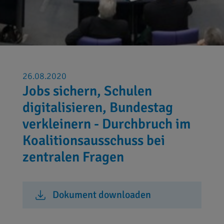
26.08.2020
Jobs sichern, Schulen
digitalisieren, Bundestag
verkleinern - Durchbruch im
Koalitionsausschuss bei
zentralen Fragen
Dokument downloaden