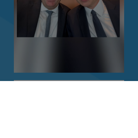
Reinhard Brandl
vor 1 Woche
via facebook
Nach einem Anschlag ist es leicht, mit dem
Finger auf andere zu zeigen. Schwieriger ist es,
auch die unbequemen Fragen an sich selbst zu
stellen. Was haben wir übersehen? Wo haben