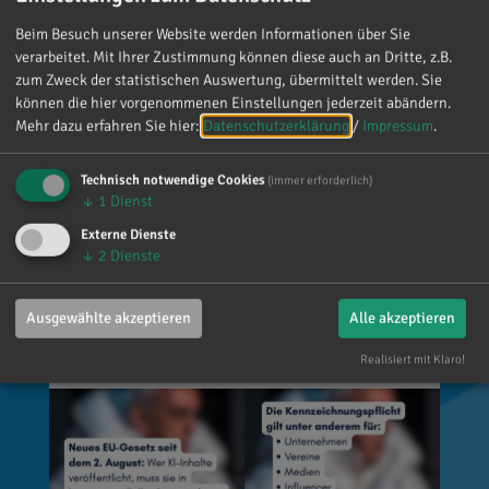
werden? Unter anderem KI-generierte oder KI-
Beim Besuch unserer Website werden Informationen über Sie
manipulierte Inhalte, die echte Personen, Orte
verarbeitet. Mit Ihrer Zustimmung können diese auch an Dritte, z.B.
oder Ereignisse täuschend echt darstellen (z. B.
zum Zweck der statistischen Auswertung, übermittelt werden. Sie
Deepfakes). 👥 Wer ist betroffen? Unternehmen,
können die hier vorgenommenen Einstellungen jederzeit abändern.
Vereine, Medien, Influencer und viele weitere,
Mehr dazu erfahren Sie hier:
Datenschutzerklärung
/
Impressum
.
die entsprechende Inhalte veröffentlichen. Die
private Nutzung ist grundsätzlich
Technisch notwendige Cookies
(immer erforderlich)
↓
1
Dienst
ausgenommen. 🌐 Wo gilt das? Überall dort, wo
Inhalte veröffentlicht werden, zum Beispiel auf
Externe Dienste
↓
2
Dienste
Social Media, Websites, Flyern oder Plakaten.
💡 Wie muss gekennzeichnet werden? Es gibt
keine vorgeschriebene Formulierung. Der
Ausgewählte akzeptieren
Alle akzeptieren
Hinweis muss jedoch klar erkennbar und gut
sichtbar sein.
Realisiert mit Klaro!