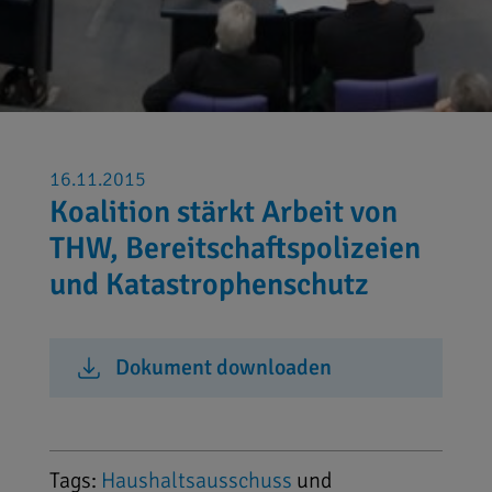
16.11.2015
Koalition stärkt Arbeit von
THW, Bereitschaftspolizeien
und Katastrophenschutz
Dokument downloaden
Tags:
Haushaltsausschuss
und