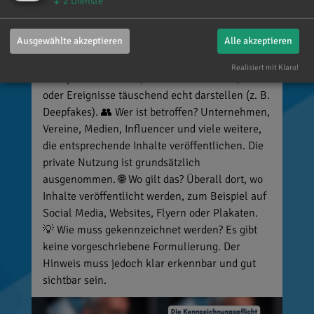
↓
2
Dienste
veröffentlicht und diese nicht entsprechend
kennzeichnet, riskiert Bußgelder von bis zu 15
Ausgewählte akzeptieren
Alle akzeptieren
Millionen Euro. 📌 Was muss gekennzeichnet
werden? Unter anderem KI-generierte oder KI-
Realisiert mit Klaro!
manipulierte Inhalte, die echte Personen, Orte
oder Ereignisse täuschend echt darstellen (z. B.
Deepfakes). 👥 Wer ist betroffen? Unternehmen,
Vereine, Medien, Influencer und viele weitere,
die entsprechende Inhalte veröffentlichen. Die
private Nutzung ist grundsätzlich
ausgenommen. 🌐 Wo gilt das? Überall dort, wo
Inhalte veröffentlicht werden, zum Beispiel auf
Social Media, Websites, Flyern oder Plakaten.
💡 Wie muss gekennzeichnet werden? Es gibt
keine vorgeschriebene Formulierung. Der
Hinweis muss jedoch klar erkennbar und gut
sichtbar sein.