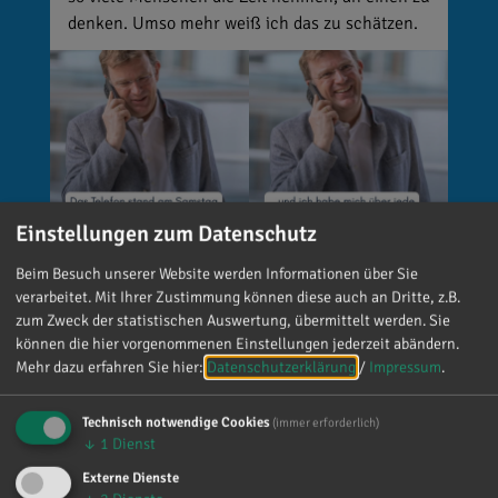
denken. Umso mehr weiß ich das zu schätzen.
Einstellungen zum Datenschutz
Beim Besuch unserer Website werden Informationen über Sie
verarbeitet. Mit Ihrer Zustimmung können diese auch an Dritte, z.B.
Reinhard Brandl
zum Zweck der statistischen Auswertung, übermittelt werden. Sie
vor 4 Tagen
via facebook
können die hier vorgenommenen Einstellungen jederzeit abändern.
Mehr dazu erfahren Sie hier:
Datenschutzerklärung
/
Impressum
.
🚨 Neues EU-Gesetz seit dem 2. August! Ab
sofort gelten neue Vorschriften für die
Technisch notwendige Cookies
(immer erforderlich)
Kennzeichnung bestimmter KI-Inhalte. ⚠️
↓
1
Dienst
Wichtig zu wissen: Wer
Externe Dienste
kennzeichnungspflichtige KI-Inhalte