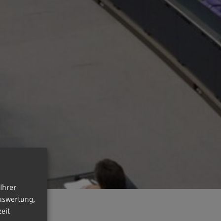
Ihrer
uswertung,
eit