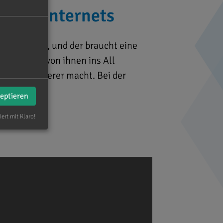
liten-Internets
egeisterung, und der braucht eine
n Produkt von ihnen ins All
er und sicherer macht. Bei der
zeptieren
iert mit Klaro!