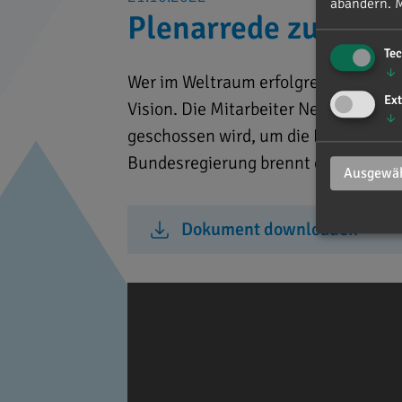
abändern.
M
Plenarrede zum Auf
Te
↓
Wer im Weltraum erfolgreich sein wil
Ext
Vision. Die Mitarbeiter New-Space-U
↓
geschossen wird, um die Erde kreist
Bundesregierung brennt die ganze Hü
Ausgewäh
Dokument downloaden