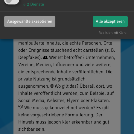
↓
2
Dienste
kennzeichnungspflichtige KI-Inhalte
veröffentlicht und diese nicht entsprechend
kennzeichnet, riskiert Bußgelder von bis zu 15
Ausgewählte akzeptieren
Alle akzeptieren
Millionen Euro. 📌 Was muss gekennzeichnet
Realisiert mit Klaro!
werden? Unter anderem KI-generierte oder KI-
manipulierte Inhalte, die echte Personen, Orte
oder Ereignisse täuschend echt darstellen (z. B.
Deepfakes). 👥 Wer ist betroffen? Unternehmen,
Vereine, Medien, Influencer und viele weitere,
die entsprechende Inhalte veröffentlichen. Die
private Nutzung ist grundsätzlich
ausgenommen. 🌐 Wo gilt das? Überall dort, wo
Inhalte veröffentlicht werden, zum Beispiel auf
Social Media, Websites, Flyern oder Plakaten.
💡 Wie muss gekennzeichnet werden? Es gibt
keine vorgeschriebene Formulierung. Der
Hinweis muss jedoch klar erkennbar und gut
sichtbar sein.