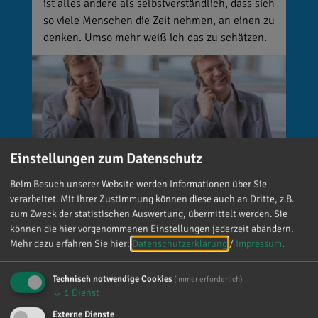
ist alles andere als selbstverständlich, dass sich
so viele Menschen die Zeit nehmen, an einen zu
denken. Umso mehr weiß ich das zu schätzen.
Einstellungen zum Datenschutz
Beim Besuch unserer Website werden Informationen über Sie
verarbeitet. Mit Ihrer Zustimmung können diese auch an Dritte, z.B.
zum Zweck der statistischen Auswertung, übermittelt werden. Sie
Reinhard Brandl
können die hier vorgenommenen Einstellungen jederzeit abändern.
vor 5 Tagen
via facebook
Mehr dazu erfahren Sie hier:
Datenschutzerklärung
/
Impressum
.
🚨 Neues EU-Gesetz seit dem 2. August! Ab
Technisch notwendige Cookies
(immer erforderlich)
sofort gelten neue Vorschriften für die
↓
1
Dienst
Kennzeichnung bestimmter KI-Inhalte. ⚠️
Externe Dienste
Wichtig zu wissen: Wer