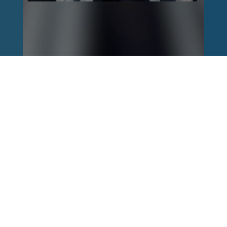
Reinhard Brandl
vor 1 Woche
via facebook
Nach einem Anschlag ist es leicht, mit dem
Finger auf andere zu zeigen. Schwieriger ist es,
auch die unbequemen Fragen an sich selbst zu
stellen. Was haben wir übersehen? Wo haben
unsere Sicherheitsmechanismen nicht
funktioniert? Und was müssen Politik, Justiz
und Sicherheitsbehörden jetzt besser machen?
Wer unsere Freiheit schützen will, muss bereit
sein, aus Fehlern zu lernen und Konsequenzen