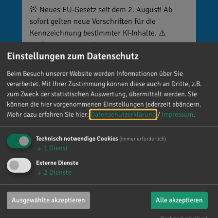
🚨 Neues EU-Gesetz seit dem 2. August! Ab
sofort gelten neue Vorschriften für die
Kennzeichnung bestimmter KI-Inhalte. ⚠️
Wichtig zu wissen: Wer
Einstellungen zum Datenschutz
kennzeichnungspflichtige KI-Inhalte
veröffentlicht und diese nicht entsprechend
Beim Besuch unserer Website werden Informationen über Sie
kennzeichnet, riskiert Bußgelder von bis zu 15
verarbeitet. Mit Ihrer Zustimmung können diese auch an Dritte, z.B.
Millionen Euro. 📌 Was muss gekennzeichnet
zum Zweck der statistischen Auswertung, übermittelt werden. Sie
werden? Unter anderem KI-generierte oder KI-
können die hier vorgenommenen Einstellungen jederzeit abändern.
manipulierte Inhalte, die echte Personen, Orte
Mehr dazu erfahren Sie hier:
Datenschutzerklärung
/
Impressum
.
oder Ereignisse täuschend echt darstellen (z. B.
Deepfakes). 👥 Wer ist betroffen? Unternehmen,
Technisch notwendige Cookies
(immer erforderlich)
↓
1
Dienst
Vereine, Medien, Influencer und viele weitere,
die entsprechende Inhalte veröffentlichen. Die
Externe Dienste
↓
2
Dienste
private Nutzung ist grundsätzlich
ausgenommen. 🌐 Wo gilt das? Überall dort, wo
Inhalte veröffentlicht werden, zum Beispiel auf
Ausgewählte akzeptieren
Alle akzeptieren
Social Media, Websites, Flyern oder Plakaten.