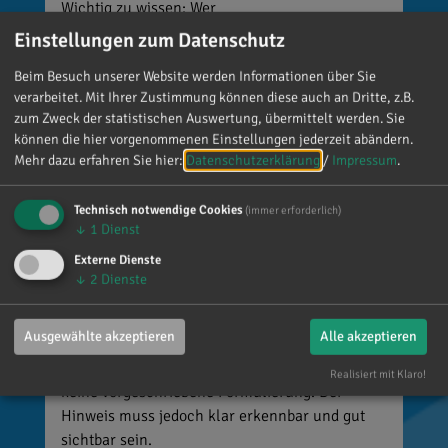
Wichtig zu wissen: Wer
kennzeichnungspflichtige KI-Inhalte
Einstellungen zum Datenschutz
veröffentlicht und diese nicht entsprechend
Beim Besuch unserer Website werden Informationen über Sie
kennzeichnet, riskiert Bußgelder von bis zu 15
verarbeitet. Mit Ihrer Zustimmung können diese auch an Dritte, z.B.
Millionen Euro. 📌 Was muss gekennzeichnet
zum Zweck der statistischen Auswertung, übermittelt werden. Sie
werden? Unter anderem KI-generierte oder KI-
können die hier vorgenommenen Einstellungen jederzeit abändern.
manipulierte Inhalte, die echte Personen, Orte
Mehr dazu erfahren Sie hier:
Datenschutzerklärung
/
Impressum
.
oder Ereignisse täuschend echt darstellen (z. B.
Deepfakes). 👥 Wer ist betroffen? Unternehmen,
Technisch notwendige Cookies
(immer erforderlich)
Vereine, Medien, Influencer und viele weitere,
↓
1
Dienst
die entsprechende Inhalte veröffentlichen. Die
Externe Dienste
private Nutzung ist grundsätzlich
↓
2
Dienste
ausgenommen. 🌐 Wo gilt das? Überall dort, wo
Inhalte veröffentlicht werden, zum Beispiel auf
Ausgewählte akzeptieren
Alle akzeptieren
Social Media, Websites, Flyern oder Plakaten.
💡 Wie muss gekennzeichnet werden? Es gibt
Realisiert mit Klaro!
keine vorgeschriebene Formulierung. Der
Hinweis muss jedoch klar erkennbar und gut
sichtbar sein.