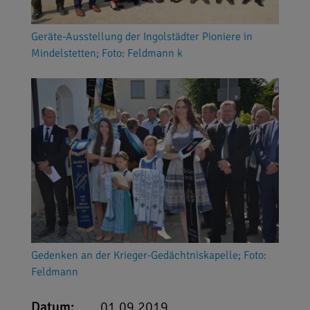
Geräte-Ausstellung der Ingolstädter Pioniere in
Mindelstetten; Foto: Feldmann k
Gedenken an der Krieger-Gedächtniskapelle; Foto:
Feldmann
Datum:
01.09.2019