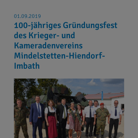
01.09.2019
100-jähriges Gründungsfest
des Krieger- und
Kameradenvereins
Mindelstetten-Hiendorf-
Imbath