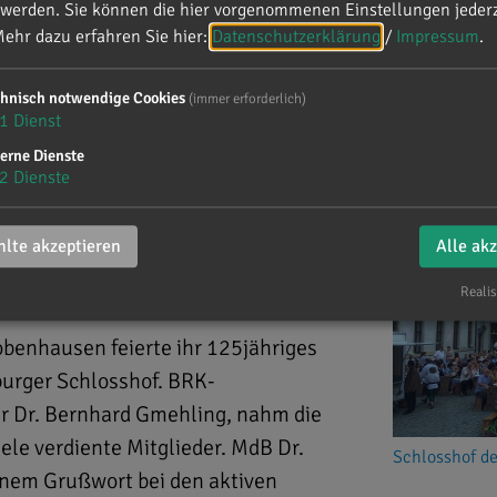
 werden. Sie können die hier vorgenommenen Einstellungen jederz
ehr dazu erfahren Sie hier:
Datenschutzerklärung
/
Impressum
.
chnisch notwendige Cookies
(immer erforderlich)
burg
1
Dienst
erne Dienste
2
Dienste
lte akzeptieren
Alle ak
rg an der Donau
Realis
benhausen feierte ihr 125jähriges
urger Schlosshof. BRK-
er Dr. Bernhard Gmehling, nahm die
ele verdiente Mitglieder. MdB Dr.
Schlosshof d
inem Grußwort bei den aktiven