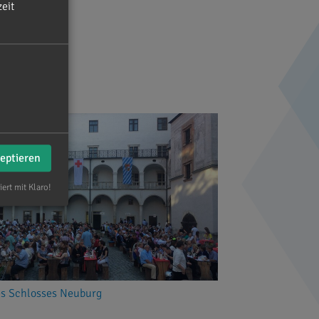
eit
zeptieren
iert mit Klaro!
es Schlosses Neuburg