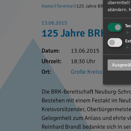
übermittelt
Home
Termine
125 Jahre BRK Neuburg
abändern.
M
13.06.2015
Te
125 Jahre BRK Neu
↓
Ext
↓
Datum:
13.06.2015
Uhrzeit:
18:30 Uhr
Ausgewäh
Ort:
Große Kreisstadt Neubu
Die BRK-Bereitschaft Neuburg-Schro
Bestehen mit einem Festakt im Neub
Kreisvorsitzender, Oberbürgermeist
Gelegenheit zum Anlass und ehrte vi
Reinhard Brandl bedankte sich in se