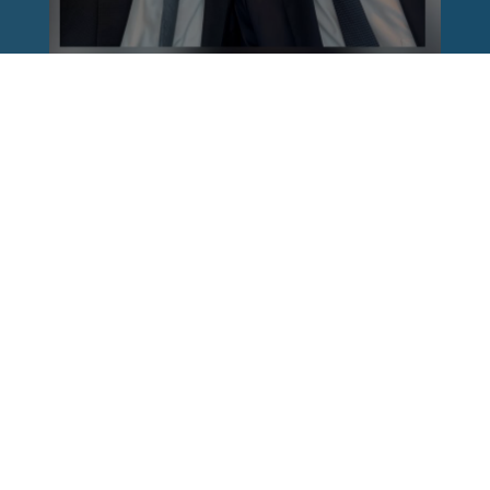
Reinhard Brandl
vor 1 Woche
via facebook
Nach einem Anschlag ist es leicht, mit dem
Finger auf andere zu zeigen. Schwieriger ist es,
auch die unbequemen Fragen an sich selbst zu
stellen. Was haben wir übersehen? Wo haben
unsere Sicherheitsmechanismen nicht
funktioniert? Und was müssen Politik, Justiz
und Sicherheitsbehörden jetzt besser machen?
Wer unsere Freiheit schützen will, muss bereit