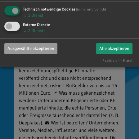
Technisch notwendige Cookies
(immer erforderlich)
↓
1
Dienst
Reinhard Brandl
Externe Dienste
vor 5 Tagen
via facebook
↓
2
Dienste
🚨 Neues EU-Gesetz seit dem 2. August! Ab
sofort gelten neue Vorschriften für die
Ausgewählte akzeptieren
Alle akzeptieren
Kennzeichnung bestimmter KI-Inhalte. ⚠️
Realisiert mit Klaro!
Wichtig zu wissen: Wer
kennzeichnungspflichtige KI-Inhalte
veröffentlicht und diese nicht entsprechend
kennzeichnet, riskiert Bußgelder von bis zu 15
Millionen Euro. 📌 Was muss gekennzeichnet
werden? Unter anderem KI-generierte oder KI-
manipulierte Inhalte, die echte Personen, Orte
oder Ereignisse täuschend echt darstellen (z. B.
Deepfakes). 👥 Wer ist betroffen? Unternehmen,
Vereine, Medien, Influencer und viele weitere,
die entsprechende Inhalte veröffentlichen. Die