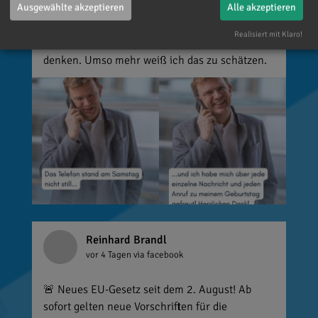
Ausgewählte akzeptieren
Alle akzeptieren
über jede einzelne Aufmerksamkeit gefreut. Es
ist alles andere als selbstverständlich, dass sich
Realisiert mit Klaro!
so viele Menschen die Zeit nehmen, an einen zu
denken. Umso mehr weiß ich das zu schätzen.
Reinhard Brandl
vor 4 Tagen
via facebook
🚨 Neues EU-Gesetz seit dem 2. August! Ab
sofort gelten neue Vorschriften für die