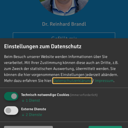
Dr. Reinhard Brandl
Gefällt mir
Einstellungen zum Datenschutz
Beim Besuch unserer Website werden Informationen über Sie
verarbeitet. Mit Ihrer Zustimmung können diese auch an Dritte, z.B.
zum Zweck der statistischen Auswertung, übermittelt werden. Sie
können die hier vorgenommenen Einstellungen jederzeit abändern.
Mehr dazu erfahren Sie hier:
Datenschutzerklärung
/
Impressum
.
Reinhard Brandl
vor 4 Tagen
via facebook
Technisch notwendige Cookies
(immer erforderlich)
↓
1
Dienst
Mein meistgenutztes Wort am Samstag war:
Externe Dienste
„Danke!“ 😊 Vielen Dank für die zahlreichen
↓
2
Dienste
Glückwünsche, Nachrichten, Anrufe und die
vielen lieben Worte. Ich habe mich wirklich