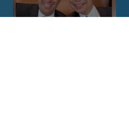
Reinhard Brandl
vor 1 Woche
via facebook
Nach einem Anschlag ist es leicht, mit dem
Finger auf andere zu zeigen. Schwieriger ist es,
auch die unbequemen Fragen an sich selbst zu