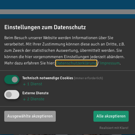
Einstellungen zum Datenschutz
Reinhard Brandl
Beim Besuch unserer Website werden Informationen über Sie
vor 3 Tagen
via facebook
verarbeitet. Mit Ihrer Zustimmung können diese auch an Dritte, z.B.
zum Zweck der statistischen Auswertung, übermittelt werden. Sie
können die hier vorgenommenen Einstellungen jederzeit abändern.
Mein meistgenutztes Wort am Samstag war:
Mehr dazu erfahren Sie hier:
Datenschutzerklärung
/
Impressum
.
„Danke!“ 😊 Vielen Dank für die zahlreichen
Glückwünsche, Nachrichten, Anrufe und die
Technisch notwendige Cookies
(immer erforderlich)
vielen lieben Worte. Ich habe mich wirklich
↓
1
Dienst
über jede einzelne Aufmerksamkeit gefreut. Es
Externe Dienste
ist alles andere als selbstverständlich, dass sich
↓
2
Dienste
so viele Menschen die Zeit nehmen, an einen zu
denken. Umso mehr weiß ich das zu schätzen.
Ausgewählte akzeptieren
Alle akzeptieren
Realisiert mit Klaro!