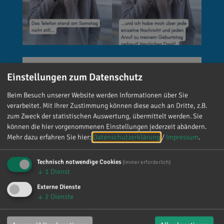
Reinhard Brandl
Einstellungen zum Datenschutz
vor 5 Tagen
via facebook
Beim Besuch unserer Website werden Informationen über Sie
🚨 Neues EU-Gesetz seit dem 2. August! Ab
verarbeitet. Mit Ihrer Zustimmung können diese auch an Dritte, z.B.
sofort gelten neue Vorschriften für die
zum Zweck der statistischen Auswertung, übermittelt werden. Sie
können die hier vorgenommenen Einstellungen jederzeit abändern.
Kennzeichnung bestimmter KI-Inhalte. ⚠️
Mehr dazu erfahren Sie hier:
Datenschutzerklärung
/
Impressum
.
Wichtig zu wissen: Wer
kennzeichnungspflichtige KI-Inhalte
Technisch notwendige Cookies
(immer erforderlich)
veröffentlicht und diese nicht entsprechend
↓
1
Dienst
kennzeichnet, riskiert Bußgelder von bis zu 15
Externe Dienste
Millionen Euro. 📌 Was muss gekennzeichnet
↓
2
Dienste
werden? Unter anderem KI-generierte oder KI-
manipulierte Inhalte, die echte Personen, Orte