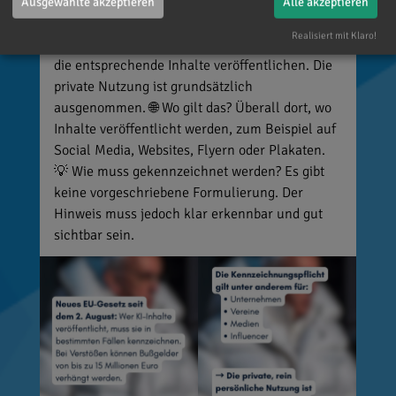
oder Ereignisse täuschend echt darstellen (z. B.
Ausgewählte akzeptieren
Alle akzeptieren
Deepfakes). 👥 Wer ist betroffen? Unternehmen,
Realisiert mit Klaro!
Vereine, Medien, Influencer und viele weitere,
die entsprechende Inhalte veröffentlichen. Die
private Nutzung ist grundsätzlich
ausgenommen. 🌐 Wo gilt das? Überall dort, wo
Inhalte veröffentlicht werden, zum Beispiel auf
Social Media, Websites, Flyern oder Plakaten.
💡 Wie muss gekennzeichnet werden? Es gibt
keine vorgeschriebene Formulierung. Der
Hinweis muss jedoch klar erkennbar und gut
sichtbar sein.