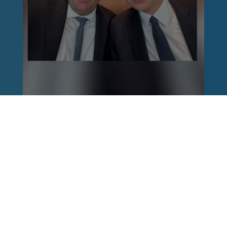
Reinhard Brandl
vor 1 Woche
via facebook
Nach einem Anschlag ist es leicht, mit dem
Finger auf andere zu zeigen. Schwieriger ist es,
auch die unbequemen Fragen an sich selbst zu
stellen. Was haben wir übersehen? Wo haben