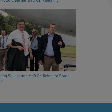
07-320 C bei der WTD 61 Manching
gang Steiger und MdB Dr. Reinhard Brandl
ng