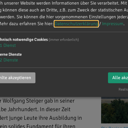
 unserer Website werden Informationen über Sie verarbeitet. Mit 
können diese auch an Dritte, z.B. zum Zweck der statistischen A
 werden. Sie können die hier vorgenommenen Einstellungen jederz
 bei der WTD 61
ehr dazu erfahren Sie hier:
Datenschutzerklärung
/
Impressum
.
chnisch notwendige Cookies
(immer erforderlich)
bildung bei der WTD 61
1
Dienst
erne Dienste
2
Dienste
lte akzeptieren
Alle ak
Realis
WTD 61 der Bundeswehr in Manching
r Wolfgang Steiger gab in seiner
be Jahrhundert. In dieser Zeit
rt junge Leute ihre Ausbildung in
ein solides Fundament für ihren