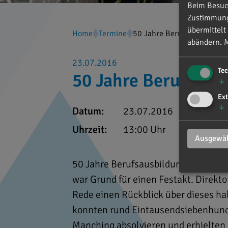
Beim Besuch
Zustimmung 
übermittelt
Home
Termine
50 Jahre Berufsausbildung
abändern.
M
23.07.2016
Te
50 Jahre Berufsaus
↓
Ext
↓
Datum:
23.07.2016
Uhrzeit:
13:00 Uhr
Ausgewäh
50 Jahre Berufsausbildung bei der 
war Grund für einen Festakt. Direkto
Rede einen Rückblick über dieses hal
konnten rund Eintausendsiebenhunde
Manching absolvieren und erhielten 