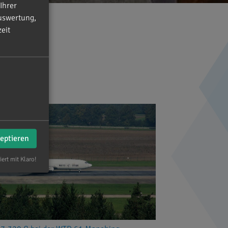
Ihrer
uswertung,
eit
zeptieren
iert mit Klaro!