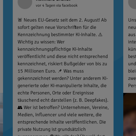
vor 4 Tagen
via facebook
🚨 Neues EU-Gesetz seit dem 2. August! Ab
Uns
sofort gelten neue Vorschriften für die
neu
Kennzeichnung bestimmter KI-Inhalte. ⚠️
aus
Wichtig zu wissen: Wer
int
kennzeichnungspflichtige KI-Inhalte
kün
veröffentlicht und diese nicht entsprechend
bes
kennzeichnet, riskiert Bußgelder von bis zu
und
15 Millionen Euro. 📌 Was muss
ble
gekennzeichnet werden? Unter anderem KI-
zwe
generierte oder KI-manipulierte Inhalte, die
Per
echte Personen, Orte oder Ereignisse
täuschend echt darstellen (z. B. Deepfakes).
👥 Wer ist betroffen? Unternehmen, Vereine,
Medien, Influencer und viele weitere, die
entsprechende Inhalte veröffentlichen. Die
private Nutzung ist grundsätzlich