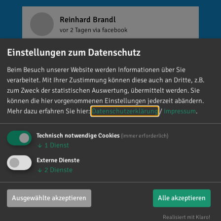
Reinhard Brandl
vor 2 Tagen
via facebook
Einstellungen zum Datenschutz
Mein meistgenutztes Wort am Samstag war:
„Danke!“ 😊 Vielen Dank für die zahlreichen
Beim Besuch unserer Website werden Informationen über Sie
Glückwünsche, Nachrichten, Anrufe und die
verarbeitet. Mit Ihrer Zustimmung können diese auch an Dritte, z.B.
vielen lieben Worte. Ich habe mich wirklich
zum Zweck der statistischen Auswertung, übermittelt werden. Sie
über jede einzelne Aufmerksamkeit gefreut. Es
können die hier vorgenommenen Einstellungen jederzeit abändern.
Mehr dazu erfahren Sie hier:
Datenschutzerklärung
/
Impressum
.
ist alles andere als selbstverständlich, dass sich
so viele Menschen die Zeit nehmen, an einen zu
Technisch notwendige Cookies
denken. Umso mehr weiß ich das zu schätzen.
(immer erforderlich)
↓
1
Dienst
Externe Dienste
↓
2
Dienste
Ausgewählte akzeptieren
Alle akzeptieren
Realisiert mit Klaro!