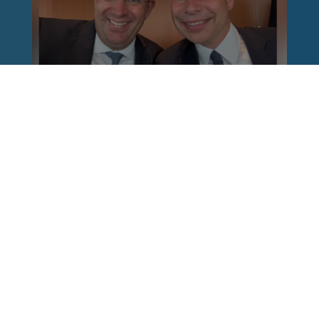
Reinhard Brandl
vor 1 Woche
via facebook
Nach einem Anschlag ist es leicht, mit dem
Finger auf andere zu zeigen. Schwieriger ist es,
auch die unbequemen Fragen an sich selbst zu