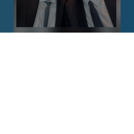
Reinhard Brandl
vor 1 Woche
via facebook
Nach einem Anschlag ist es leicht, mit dem
Finger auf andere zu zeigen. Schwieriger ist es,
auch die unbequemen Fragen an sich selbst zu
stellen. Was haben wir übersehen? Wo haben
unsere Sicherheitsmechanismen nicht
funktioniert? Und was müssen Politik, Justiz