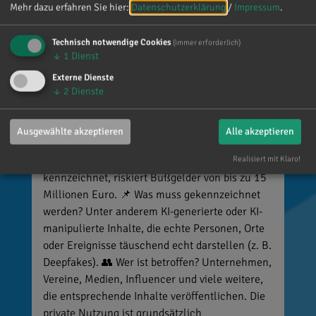
Mehr dazu erfahren Sie hier:
Datenschutzerklärung
/
Impressum
.
Reinhard Brandl
vor 4 Tagen
via facebook
Technisch notwendige Cookies
(immer erforderlich)
↓
1
Dienst
🚨 Neues EU-Gesetz seit dem 2. August! Ab
Externe Dienste
↓
2
Dienste
sofort gelten neue Vorschriften für die
Kennzeichnung bestimmter KI-Inhalte. ⚠️
Wichtig zu wissen: Wer
Ausgewählte akzeptieren
Alle akzeptieren
kennzeichnungspflichtige KI-Inhalte
Realisiert mit Klaro!
veröffentlicht und diese nicht entsprechend
kennzeichnet, riskiert Bußgelder von bis zu 15
Millionen Euro. 📌 Was muss gekennzeichnet
werden? Unter anderem KI-generierte oder KI-
manipulierte Inhalte, die echte Personen, Orte
oder Ereignisse täuschend echt darstellen (z. B.
Deepfakes). 👥 Wer ist betroffen? Unternehmen,
Vereine, Medien, Influencer und viele weitere,
die entsprechende Inhalte veröffentlichen. Die
private Nutzung ist grundsätzlich