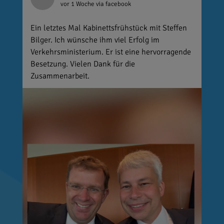
vor 1 Woche
via facebook
Ein letztes Mal Kabinettsfrühstück mit Steffen
Bilger. Ich wünsche ihm viel Erfolg im
Verkehrsministerium. Er ist eine hervorragende
Besetzung. Vielen Dank für die
Zusammenarbeit.