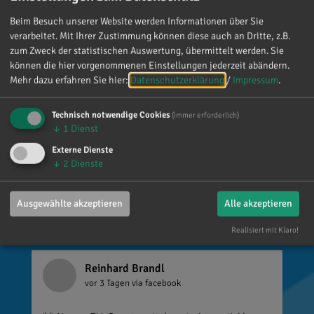
Glückwünsche, Nachrichten, Anrufe und die
Beim Besuch unserer Website werden Informationen über Sie
vielen lieben Worte. Ich habe mich wirklich
verarbeitet. Mit Ihrer Zustimmung können diese auch an Dritte, z.B.
über jede einzelne Aufmerksamkeit gefreut. Es
zum Zweck der statistischen Auswertung, übermittelt werden. Sie
ist alles andere als selbstverständlich, dass sich
können die hier vorgenommenen Einstellungen jederzeit abändern.
so viele Menschen die Zeit nehmen, an einen zu
Mehr dazu erfahren Sie hier:
Datenschutzerklärung
/
Impressum
.
denken. Umso mehr weiß ich das zu schätzen.
Technisch notwendige Cookies
(immer erforderlich)
↓
1
Dienst
Externe Dienste
↓
2
Dienste
Ausgewählte akzeptieren
Alle akzeptieren
Realisiert mit Klaro!
Reinhard Brandl
vor 3 Tagen
via facebook