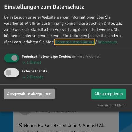
über jede einzelne Aufmerksamkeit gefreut. Es
Einstellungen zum Datenschutz
ist alles andere als selbstverständlich, dass sich
so viele Menschen die Zeit nehmen, an einen zu
Beim Besuch unserer Website werden Informationen über Sie
denken. Umso mehr weiß ich das zu schätzen.
verarbeitet. Mit Ihrer Zustimmung können diese auch an Dritte, z.B.
zum Zweck der statistischen Auswertung, übermittelt werden. Sie
können die hier vorgenommenen Einstellungen jederzeit abändern.
Mehr dazu erfahren Sie hier:
Datenschutzerklärung
/
Impressum
.
Technisch notwendige Cookies
(immer erforderlich)
↓
1
Dienst
Externe Dienste
↓
2
Dienste
Ausgewählte akzeptieren
Alle akzeptieren
Reinhard Brandl
Realisiert mit Klaro!
vor 4 Tagen
via facebook
🚨 Neues EU-Gesetz seit dem 2. August! Ab