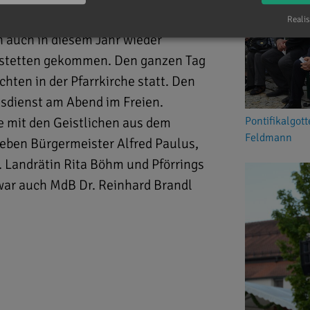
Realis
auch in diesem Jahr wieder
lstetten gekommen. Den ganzen Tag
hten in der Pfarrkirche statt. Den
esdienst am Abend im Freien.
te mit den Geistlichen aus dem
Pontifikalgott
Feldmann
eben Bürgermeister Alfred Paulus,
. Landrätin Rita Böhm und Pförrings
ar auch MdB Dr. Reinhard Brandl