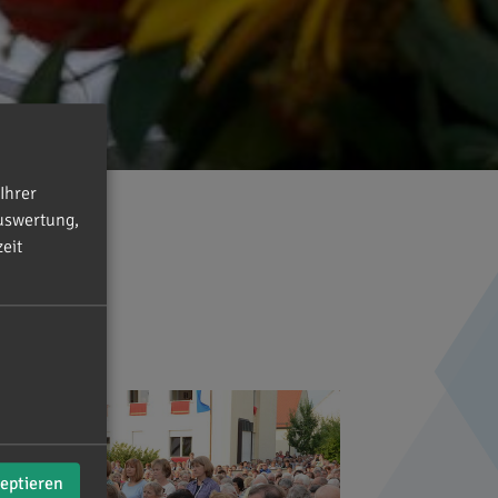
Ihrer
uswertung,
eit
zeptieren