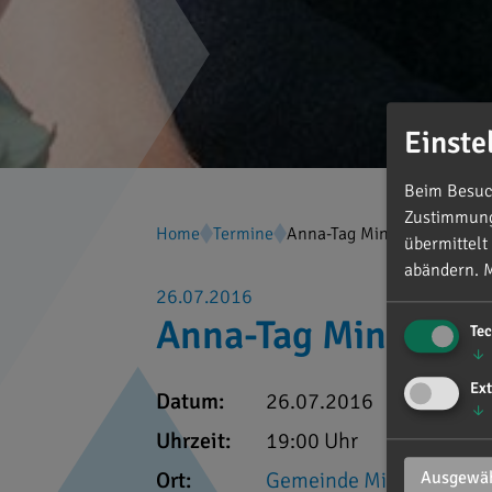
Einste
Beim Besuch
Zustimmung 
Home
Termine
Anna-Tag Mindelstetten
übermittelt
abändern.
M
26.07.2016
Anna-Tag Mindelste
Te
↓
Ext
Datum:
26.07.2016
↓
Uhrzeit:
19:00 Uhr
Ort:
Gemeinde Mindelstette
Ausgewäh