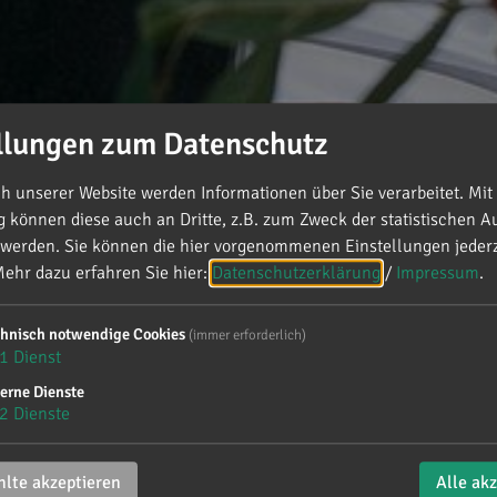
llungen zum Datenschutz
 unserer Website werden Informationen über Sie verarbeitet. Mit 
können diese auch an Dritte, z.B. zum Zweck der statistischen A
 werden. Sie können die hier vorgenommenen Einstellungen jederz
ehr dazu erfahren Sie hier:
Datenschutzerklärung
/
Impressum
.
tten
chnisch notwendige Cookies
(immer erforderlich)
1
Dienst
erne Dienste
2
Dienste
n
lte akzeptieren
Alle ak