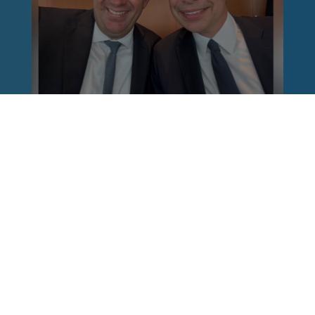
Reinhard Brandl
vor 1 Woche
via facebook
Nach einem Anschlag ist es leicht, mit dem
Finger auf andere zu zeigen. Schwieriger ist es,
auch die unbequemen Fragen an sich selbst zu