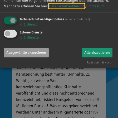
können die hier vorgenommenen Einstellungen jederzeit abändern.
Mehr dazu erfahren Sie hier:
Datenschutzerklärung
/
Impressum
.
Technisch notwendige Cookies
(immer erforderlich)
↓
1
Dienst
Externe Dienste
↓
2
Dienste
Reinhard Brandl
vor 3 Tagen
via facebook
Ausgewählte akzeptieren
Alle akzeptieren
🚨 Neues EU-Gesetz seit dem 2. August! Ab
Realisiert mit Klaro!
sofort gelten neue Vorschriften für die
Kennzeichnung bestimmter KI-Inhalte. ⚠️
Wichtig zu wissen: Wer
kennzeichnungspflichtige KI-Inhalte
veröffentlicht und diese nicht entsprechend
kennzeichnet, riskiert Bußgelder von bis zu 15
Millionen Euro. 📌 Was muss gekennzeichnet
werden? Unter anderem KI-generierte oder KI-