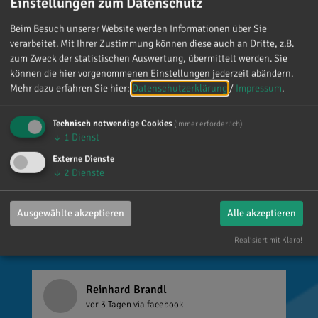
Einstellungen zum Datenschutz
„Danke!“ 😊 Vielen Dank für die zahlreichen
Glückwünsche, Nachrichten, Anrufe und die
Beim Besuch unserer Website werden Informationen über Sie
vielen lieben Worte. Ich habe mich wirklich
verarbeitet. Mit Ihrer Zustimmung können diese auch an Dritte, z.B.
über jede einzelne Aufmerksamkeit gefreut. Es
zum Zweck der statistischen Auswertung, übermittelt werden. Sie
können die hier vorgenommenen Einstellungen jederzeit abändern.
ist alles andere als selbstverständlich, dass sich
Mehr dazu erfahren Sie hier:
Datenschutzerklärung
/
Impressum
.
so viele Menschen die Zeit nehmen, an einen zu
denken. Umso mehr weiß ich das zu schätzen.
Technisch notwendige Cookies
(immer erforderlich)
↓
1
Dienst
Externe Dienste
↓
2
Dienste
Ausgewählte akzeptieren
Alle akzeptieren
Realisiert mit Klaro!
Reinhard Brandl
vor 3 Tagen
via facebook