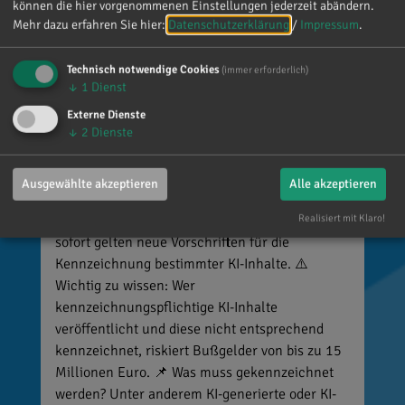
können die hier vorgenommenen Einstellungen jederzeit abändern.
Mehr dazu erfahren Sie hier:
Datenschutzerklärung
/
Impressum
.
Technisch notwendige Cookies
(immer erforderlich)
↓
1
Dienst
Externe Dienste
↓
2
Dienste
Reinhard Brandl
vor 4 Tagen
via facebook
Ausgewählte akzeptieren
Alle akzeptieren
🚨 Neues EU-Gesetz seit dem 2. August! Ab
Realisiert mit Klaro!
sofort gelten neue Vorschriften für die
Kennzeichnung bestimmter KI-Inhalte. ⚠️
Wichtig zu wissen: Wer
kennzeichnungspflichtige KI-Inhalte
veröffentlicht und diese nicht entsprechend
kennzeichnet, riskiert Bußgelder von bis zu 15
Millionen Euro. 📌 Was muss gekennzeichnet
werden? Unter anderem KI-generierte oder KI-