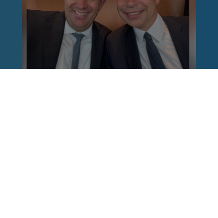
Reinhard Brandl
vor 1 Woche
via facebook
Nach einem Anschlag ist es leicht, mit dem
Finger auf andere zu zeigen. Schwieriger ist es,
auch die unbequemen Fragen an sich selbst zu