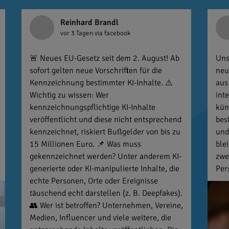
Reinhard Brandl
vor 3 Tagen
via facebook
🚨 Neues EU-Gesetz seit dem 2. August! Ab
Uns
sofort gelten neue Vorschriften für die
neu
Kennzeichnung bestimmter KI-Inhalte. ⚠️
aus
Wichtig zu wissen: Wer
int
kennzeichnungspflichtige KI-Inhalte
kün
veröffentlicht und diese nicht entsprechend
bes
kennzeichnet, riskiert Bußgelder von bis zu
und
15 Millionen Euro. 📌 Was muss
ble
gekennzeichnet werden? Unter anderem KI-
zwe
generierte oder KI-manipulierte Inhalte, die
Per
echte Personen, Orte oder Ereignisse
täuschend echt darstellen (z. B. Deepfakes).
👥 Wer ist betroffen? Unternehmen, Vereine,
Medien, Influencer und viele weitere, die