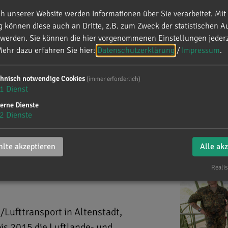
 unserer Website werden Informationen über Sie verarbeitet. Mit 
können diese auch an Dritte, z.B. zum Zweck der statistischen A
 werden. Sie können die hier vorgenommenen Einstellungen jederz
zpunkt Luftlande/Luftstransport mit Alexander Dobrindt MdB
ehr dazu erfahren Sie hier:
Datenschutzerklärung
/
Impressum
.
chnisch notwendige Cookies
(immer erforderlich)
ngsstützpunkt Luftlande/Luf
1
Dienst
t MdB
erne Dienste
2
Dienste
lte akzeptieren
Alle ak
Realis
Lufttransport in Altenstadt,
is 2015 die Luftlande- und