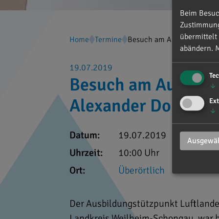
Beim Besuch
Zustimmung 
übermittelt
Home
Termine
Besuch am Ausbildungsstüt
abändern.
M
19.07.2019
Te
Besuch am Ausbildu
↓
Alexander Dobrind
Ext
↓
Datum:
19.07.2019
Ausgewäh
Uhrzeit:
10:00 Uhr
Ort:
Überörtlich
Der Ausbildungstützpunkt Luftlande/
Landkreis Weilheim-Schongau, war b