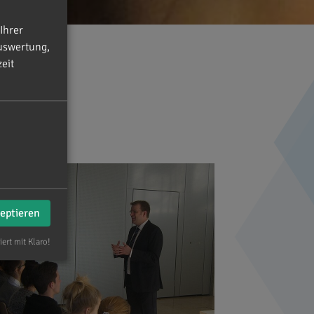
Ihrer
uswertung,
eit
zeptieren
iert mit Klaro!