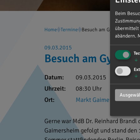
Beim Besuch
Zustimmung 
übermittelt
Home
Termine
Besuch am Gymnasium Ga
abändern.
M
09.03.2015
Te
Besuch am Gymnas
↓
Ext
↓
Datum:
09.03.2015
Uhrzeit:
08:30 Uhr
Ausgewäh
Ort:
Markt Gaimersheim
Gerne war MdB Dr. Reinhard Brandl
Gaimersheim gefolgt und stand den 1
Sommer stattfindenden Berlin-Reise 