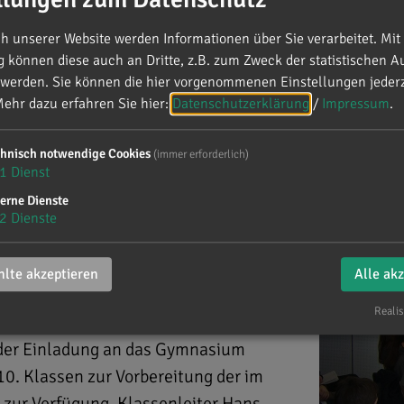
 unserer Website werden Informationen über Sie verarbeitet. Mit 
können diese auch an Dritte, z.B. zum Zweck der statistischen A
 werden. Sie können die hier vorgenommenen Einstellungen jederz
imersheim
ehr dazu erfahren Sie hier:
Datenschutzerklärung
/
Impressum
.
chnisch notwendige Cookies
(immer erforderlich)
ium Gaimersheim
1
Dienst
erne Dienste
2
Dienste
lte akzeptieren
Alle ak
Realis
 der Einladung an das Gymnasium
0. Klassen zur Vorbereitung der im
zur Verfügung. Klassenleiter Hans-