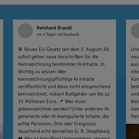
Reinhard Brandl
vor 4 Tagen
via facebook
🚨 Neues EU-Gesetz seit dem 2. August! Ab
Uns
sofort gelten neue Vorschriften für die
neu
Kennzeichnung bestimmter KI-Inhalte. ⚠️
aus
Wichtig zu wissen: Wer
int
kennzeichnungspflichtige KI-Inhalte
kün
veröffentlicht und diese nicht entsprechend
bes
kennzeichnet, riskiert Bußgelder von bis zu
und
15 Millionen Euro. 📌 Was muss
ble
gekennzeichnet werden? Unter anderem KI-
zwe
generierte oder KI-manipulierte Inhalte, die
Per
echte Personen, Orte oder Ereignisse
täuschend echt darstellen (z. B. Deepfakes).
👥 Wer ist betroffen? Unternehmen, Vereine,