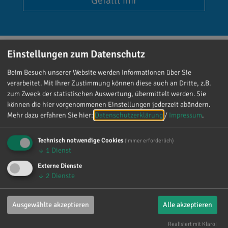
Gefällt mir
Einstellungen zum Datenschutz
Beim Besuch unserer Website werden Informationen über Sie
Reinhard Brandl
verarbeitet. Mit Ihrer Zustimmung können diese auch an Dritte, z.B.
vor 4 Tagen
via facebook
zum Zweck der statistischen Auswertung, übermittelt werden. Sie
können die hier vorgenommenen Einstellungen jederzeit abändern.
Mehr dazu erfahren Sie hier:
Datenschutzerklärung
/
Impressum
.
Mein meistgenutztes Wort am Samstag war:
„Danke!“ 😊 Vielen Dank für die zahlreichen
Technisch notwendige Cookies
Glückwünsche, Nachrichten, Anrufe und die
(immer erforderlich)
↓
1
Dienst
vielen lieben Worte. Ich habe mich wirklich
über jede einzelne Aufmerksamkeit gefreut. Es
Externe Dienste
↓
2
Dienste
ist alles andere als selbstverständlich, dass sich
so viele Menschen die Zeit nehmen, an einen zu
denken. Umso mehr weiß ich das zu schätzen.
Ausgewählte akzeptieren
Alle akzeptieren
Realisiert mit Klaro!