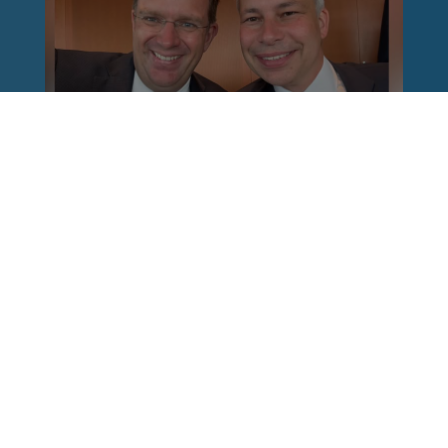
Reinhard Brandl
vor 1 Woche
via facebook
Nach einem Anschlag ist es leicht, mit dem
Finger auf andere zu zeigen. Schwieriger ist es,