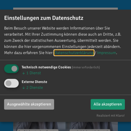
Reinhard Brandl
Einstellungen zum Datenschutz
vor 5 Tagen
via facebook
Beim Besuch unserer Website werden Informationen über Sie
verarbeitet. Mit Ihrer Zustimmung können diese auch an Dritte, z.B.
Mein meistgenutztes Wort am Samstag war:
zum Zweck der statistischen Auswertung, übermittelt werden. Sie
„Danke!“ 😊 Vielen Dank für die zahlreichen
können die hier vorgenommenen Einstellungen jederzeit abändern.
Glückwünsche, Nachrichten, Anrufe und die
Mehr dazu erfahren Sie hier:
Datenschutzerklärung
/
Impressum
.
vielen lieben Worte. Ich habe mich wirklich
über jede einzelne Aufmerksamkeit gefreut. Es
Technisch notwendige Cookies
(immer erforderlich)
ist alles andere als selbstverständlich, dass sich
↓
1
Dienst
so viele Menschen die Zeit nehmen, an einen zu
Externe Dienste
denken. Umso mehr weiß ich das zu schätzen.
↓
2
Dienste
Ausgewählte akzeptieren
Alle akzeptieren
Realisiert mit Klaro!