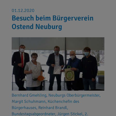
01.12.2020
Besuch beim Bürgerverein
Ostend Neuburg
Bernhard Gmehling, Neuburgs Oberbürgermeister,
Margit Schuhmann, Küchenchefin des
Bürgerhauses, Reinhard Brandl,
Bundestagsabgeordneter, Jürgen Stickel, 2.