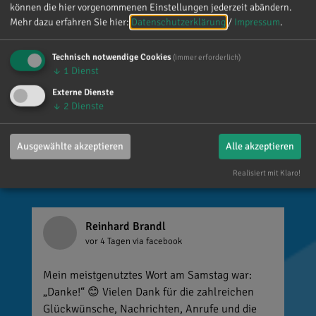
können die hier vorgenommenen Einstellungen jederzeit abändern.
Mehr dazu erfahren Sie hier:
Datenschutzerklärung
/
Impressum
.
Technisch notwendige Cookies
(immer erforderlich)
↓
1
Dienst
Dr. Reinhard Brandl
Externe Dienste
↓
2
Dienste
Gefällt mir
Ausgewählte akzeptieren
Alle akzeptieren
Realisiert mit Klaro!
Reinhard Brandl
vor 4 Tagen
via facebook
Mein meistgenutztes Wort am Samstag war:
„Danke!“ 😊 Vielen Dank für die zahlreichen
Glückwünsche, Nachrichten, Anrufe und die