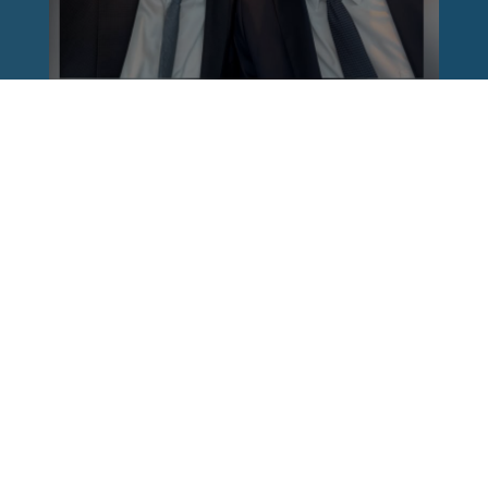
Reinhard Brandl
vor 1 Woche
via facebook
Nach einem Anschlag ist es leicht, mit dem
Finger auf andere zu zeigen. Schwieriger ist es,
auch die unbequemen Fragen an sich selbst zu
stellen. Was haben wir übersehen? Wo haben
unsere Sicherheitsmechanismen nicht
funktioniert? Und was müssen Politik, Justiz