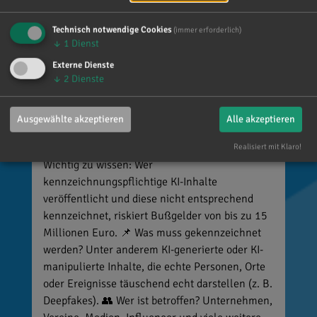
Technisch notwendige Cookies
(immer erforderlich)
↓
1
Dienst
Reinhard Brandl
Externe Dienste
↓
2
Dienste
vor 4 Tagen
via facebook
🚨 Neues EU-Gesetz seit dem 2. August! Ab
Ausgewählte akzeptieren
Alle akzeptieren
sofort gelten neue Vorschriften für die
Kennzeichnung bestimmter KI-Inhalte. ⚠️
Realisiert mit Klaro!
Wichtig zu wissen: Wer
kennzeichnungspflichtige KI-Inhalte
veröffentlicht und diese nicht entsprechend
kennzeichnet, riskiert Bußgelder von bis zu 15
Millionen Euro. 📌 Was muss gekennzeichnet
werden? Unter anderem KI-generierte oder KI-
manipulierte Inhalte, die echte Personen, Orte
oder Ereignisse täuschend echt darstellen (z. B.
Deepfakes). 👥 Wer ist betroffen? Unternehmen,