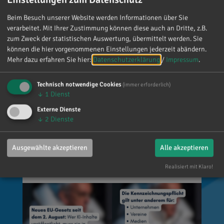
Millionen Euro. 📌 Was muss gekennzeichnet
werden? Unter anderem KI-generierte oder KI-
Beim Besuch unserer Website werden Informationen über Sie
manipulierte Inhalte, die echte Personen, Orte
verarbeitet. Mit Ihrer Zustimmung können diese auch an Dritte, z.B.
oder Ereignisse täuschend echt darstellen (z. B.
zum Zweck der statistischen Auswertung, übermittelt werden. Sie
können die hier vorgenommenen Einstellungen jederzeit abändern.
Deepfakes). 👥 Wer ist betroffen? Unternehmen,
Mehr dazu erfahren Sie hier:
Datenschutzerklärung
/
Impressum
.
Vereine, Medien, Influencer und viele weitere,
die entsprechende Inhalte veröffentlichen. Die
Technisch notwendige Cookies
(immer erforderlich)
private Nutzung ist grundsätzlich
↓
1
Dienst
ausgenommen. 🌐 Wo gilt das? Überall dort, wo
Externe Dienste
Inhalte veröffentlicht werden, zum Beispiel auf
↓
2
Dienste
Social Media, Websites, Flyern oder Plakaten.
💡 Wie muss gekennzeichnet werden? Es gibt
keine vorgeschriebene Formulierung. Der
Ausgewählte akzeptieren
Alle akzeptieren
Hinweis muss jedoch klar erkennbar und gut
Realisiert mit Klaro!
sichtbar sein.