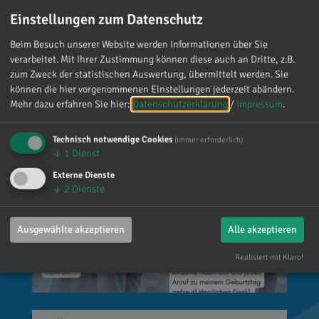
Einstellungen zum Datenschutz
Mein meistgenutztes Wort am Samstag war:
„Danke!“ 😊 Vielen Dank für die zahlreichen
Beim Besuch unserer Website werden Informationen über Sie
verarbeitet. Mit Ihrer Zustimmung können diese auch an Dritte, z.B.
Glückwünsche, Nachrichten, Anrufe und die
zum Zweck der statistischen Auswertung, übermittelt werden. Sie
vielen lieben Worte. Ich habe mich wirklich
können die hier vorgenommenen Einstellungen jederzeit abändern.
über jede einzelne Aufmerksamkeit gefreut. Es
Mehr dazu erfahren Sie hier:
Datenschutzerklärung
/
Impressum
.
ist alles andere als selbstverständlich, dass sich
so viele Menschen die Zeit nehmen, an einen zu
Technisch notwendige Cookies
(immer erforderlich)
denken. Umso mehr weiß ich das zu schätzen.
↓
1
Dienst
Externe Dienste
↓
2
Dienste
Ausgewählte akzeptieren
Alle akzeptieren
Realisiert mit Klaro!