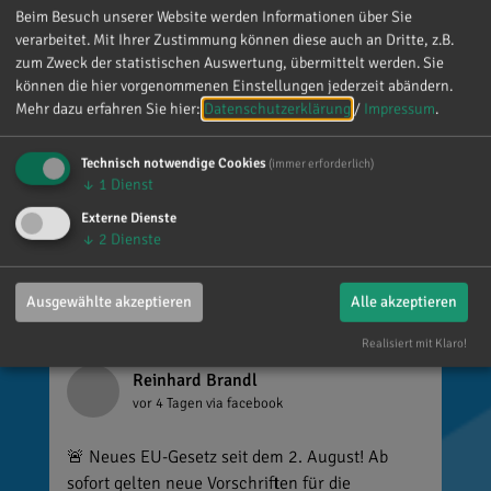
Beim Besuch unserer Website werden Informationen über Sie
über jede einzelne Aufmerksamkeit gefreut. Es
verarbeitet. Mit Ihrer Zustimmung können diese auch an Dritte, z.B.
ist alles andere als selbstverständlich, dass sich
zum Zweck der statistischen Auswertung, übermittelt werden. Sie
so viele Menschen die Zeit nehmen, an einen zu
können die hier vorgenommenen Einstellungen jederzeit abändern.
denken. Umso mehr weiß ich das zu schätzen.
Mehr dazu erfahren Sie hier:
Datenschutzerklärung
/
Impressum
.
Technisch notwendige Cookies
(immer erforderlich)
↓
1
Dienst
Externe Dienste
↓
2
Dienste
Ausgewählte akzeptieren
Alle akzeptieren
Realisiert mit Klaro!
Reinhard Brandl
vor 4 Tagen
via facebook
🚨 Neues EU-Gesetz seit dem 2. August! Ab
sofort gelten neue Vorschriften für die