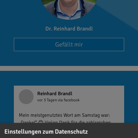
Dr. Reinhard Brandl
Gefällt mir
Reinhard Brandl
vor 3 Tagen
via facebook
Mein meistgenutztes Wort am Samstag war:
„Danke!“ 😊 Vielen Dank für die zahlreichen
Glückwünsche, Nachrichten, Anrufe und die
Einstellungen zum Datenschutz
vielen lieben Worte. Ich habe mich wirklich