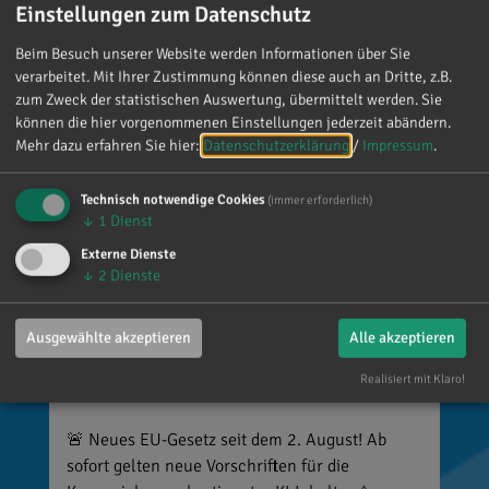
ist alles andere als selbstverständlich, dass sich
Einstellungen zum Datenschutz
so viele Menschen die Zeit nehmen, an einen zu
Beim Besuch unserer Website werden Informationen über Sie
denken. Umso mehr weiß ich das zu schätzen.
verarbeitet. Mit Ihrer Zustimmung können diese auch an Dritte, z.B.
zum Zweck der statistischen Auswertung, übermittelt werden. Sie
können die hier vorgenommenen Einstellungen jederzeit abändern.
Mehr dazu erfahren Sie hier:
Datenschutzerklärung
/
Impressum
.
Technisch notwendige Cookies
(immer erforderlich)
↓
1
Dienst
Externe Dienste
↓
2
Dienste
Ausgewählte akzeptieren
Alle akzeptieren
Reinhard Brandl
Realisiert mit Klaro!
vor 2 Tagen
via facebook
🚨 Neues EU-Gesetz seit dem 2. August! Ab
sofort gelten neue Vorschriften für die